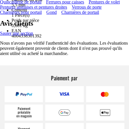
Quincaillerie de portail
Ferrures pour caisses
Pentures de volet
5,5 mm
Pentures anglaises et pentures droites
Verrous de porte
Contenu
Charnières pour portail
Gond
Charnières de portail
1 Pièce(s)
Poids par pièce
Avis clients
0,081 kg
EAN
Sauter une section
4004338301392
Nous n'avons pas vérifié l'authenticité des évaluations. Les évaluations
peuvent également provenir de clients dont il n'est pas prouvé qu'ils
aient utilisé ou acheté la marchandise.
Paiement par