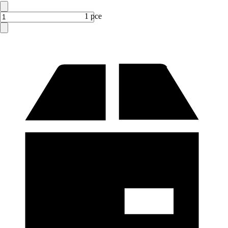
1 pce