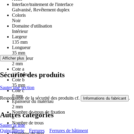
Interface/traitement de l'interface
Galvanisé, Revêtement duplex
Coloris
Noir
Domaine d'utilisation
Intérieur
Largeur
135 mm
Longueur
35 mm
Profondeur
Afficher plus
2 mm
Cote a
Sécurité des produits
135 mm
Cote b
35 mm
Sauter une section
Cote c
0 mm
Responsable de la sécurité des produits cf.
.
Informations du fabricant
Épaisseur du matériau
2 mm
Nombre de trous de fixation
Autres catégories
8
Nombre de trous
Sauter la liste
8
Quincaillerie
Ferrures
Ferrures de bâtiment
Diamètre du trou