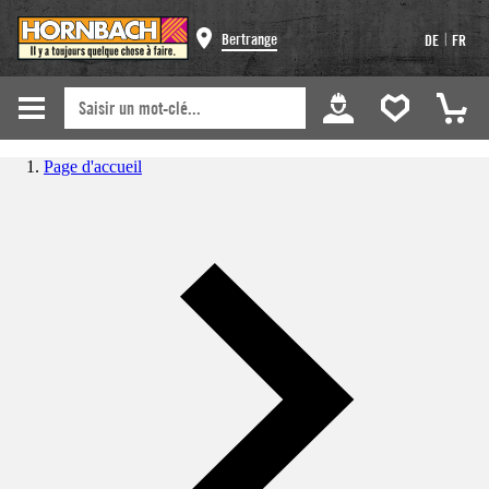
|
Bertrange
DE
FR
Page d'accueil