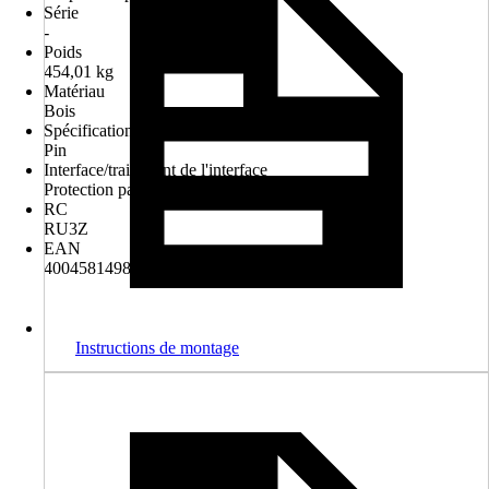
Série
-
Poids
454,01 kg
Matériau
Bois
Spécification du matériau
Pin
Interface/traitement de l'interface
Protection particulière
RC
RU3Z
EAN
4004581498856
Instructions de montage