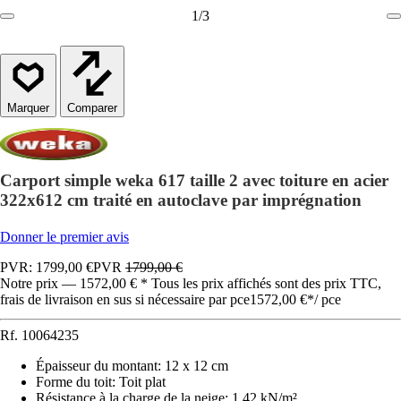
1
/
3
Comparer
Carport simple weka 617 taille 2 avec toiture en acier
322x612 cm traité en autoclave par imprégnation
Donner le premier avis
PVR: 1799,00 €
PVR
1799,00 €
Notre prix — 1572,00 € * Tous les prix affichés sont des prix TTC,
frais de livraison en sus si nécessaire par pce
1572,00 €
*
/
pce
Rf.
10064235
Épaisseur du montant
:
12 x 12 cm
Forme du toit
:
Toit plat
Résistance à la charge de la neige
:
1,42 kN/m²