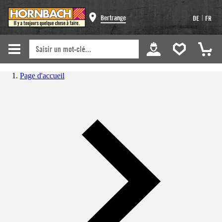
|
Bertrange
DE
FR
Page d'accueil