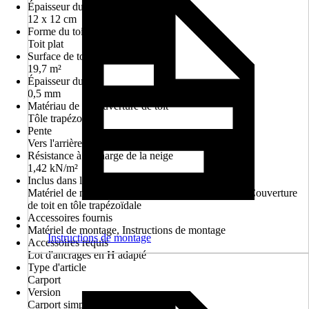
Épaisseur du montant
12 x 12 cm
Forme du toit
Toit plat
Surface de toit
19,7 m²
Épaisseur du toit
0,5 mm
Matériau de la couverture de toit
Tôle trapézoïdale
Pente
Vers l'arrière
Résistance à la charge de la neige
1,42 kN/m²
Inclus dans la livraison
Matériel de montage, Notice de montage détaillée, Couverture
de toit en tôle trapézoïdale
Accessoires fournis
Matériel de montage, Instructions de montage
Instructions de montage
Accessoires requis
Lot d'ancrages en H adapté
Type d'article
Carport
Version
Carport simple