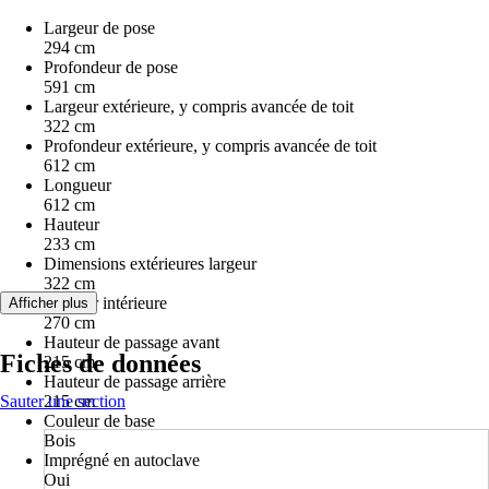
Largeur de pose
294 cm
Profondeur de pose
591 cm
Largeur extérieure, y compris avancée de toit
322 cm
Profondeur extérieure, y compris avancée de toit
612 cm
Longueur
612 cm
Hauteur
233 cm
Dimensions extérieures largeur
322 cm
Largeur intérieure
Afficher plus
270 cm
Hauteur de passage avant
Fiches de données
215 cm
Hauteur de passage arrière
Sauter une section
215 cm
Couleur de base
Bois
Imprégné en autoclave
Oui