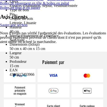
Lieux
Boîtes de rangement en tôle & boîtes en métal
Espaces d'habitation, Séjour, Vestibule/entrée
Boîtes en tissu et en papier
Type de bois
Pin
Avis clients
Origine du bois
Lettonie, Lituanie
Sauter une section
Hauteur
40 cm
Nous n'avons pas vérifié l'authenticité des évaluations. Les évaluations
Interface/traitement de l'interface
peuvent également provenir de clients dont il n'est pas prouvé qu'ils
Non traité
aient utilisé ou acheté la marchandise.
Dimensions (lxhxp)
50 cm x 40 cm x 15 cm
Largeur
50 cm
Paiement par
Profondeur
15 cm
EAN
4306517403966