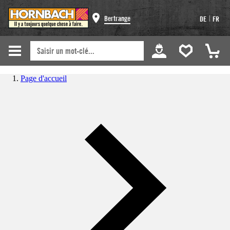
|
Bertrange
DE
FR
Page d'accueil