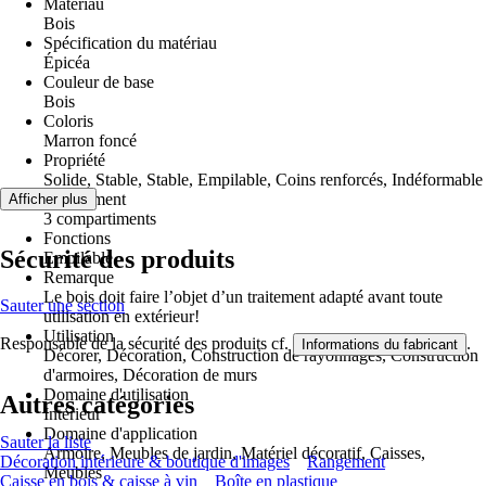
Matériau
Bois
Spécification du matériau
Épicéa
Couleur de base
Bois
Coloris
Marron foncé
Propriété
Solide, Stable, Stable, Empilable, Coins renforcés, Indéformable
Équipement
Afficher plus
3 compartiments
Fonctions
Sécurité des produits
Empilable
Remarque
Le bois doit faire l’objet d’un traitement adapté avant toute
Sauter une section
utilisation en extérieur!
Utilisation
Responsable de la sécurité des produits cf.
.
Informations du fabricant
Décorer, Décoration, Construction de rayonnages, Construction
d'armoires, Décoration de murs
Domaine d'utilisation
Autres catégories
Intérieur
Domaine d'application
Sauter la liste
Armoire, Meubles de jardin, Matériel décoratif, Caisses,
Décoration intérieure & boutique d'images
Rangement
Meubles
Caisse en bois & caisse à vin
Boîte en plastique