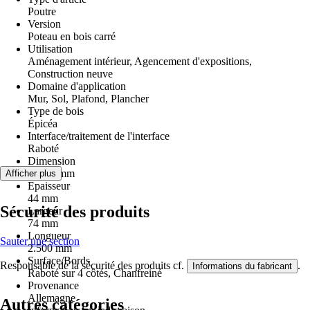
Poutre
Version
Poteau en bois carré
Utilisation
Aménagement intérieur, Agencement d'expositions,
Construction neuve
Domaine d'application
Mur, Sol, Plafond, Plancher
Type de bois
Épicéa
Interface/traitement de l'interface
Raboté
Dimension
44x74 mm
Afficher plus
Epaisseur
44 mm
Sécurité des produits
Largeur
74 mm
Longueur
Sauter une section
2.500 mm
Surface/Bords
Responsable de la sécurité des produits cf.
.
Informations du fabricant
Raboté sur 4 côtés, Chanfreiné
Provenance
Allemagne
Autres catégories