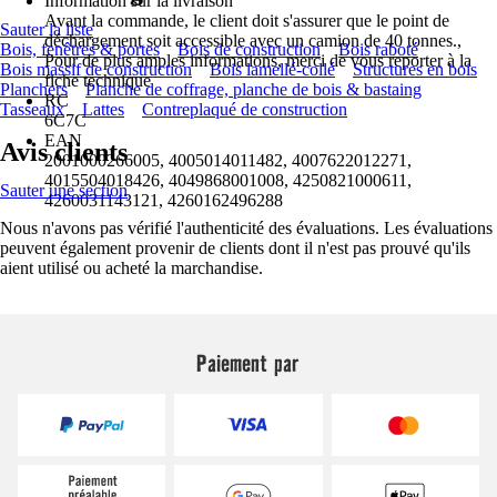
Information sur la livraison
Avant la commande, le client doit s'assurer que le point de
Sauter la liste
déchargement soit accessible avec un camion de 40 tonnes.,
Bois, fenêtres & portes
Bois de construction
Bois raboté
Pour de plus amples informations, merci de vous reporter à la
Bois massif de construction
Bois lamellé-collé
Structures en bois
fiche technique
Planchers
Planche de coffrage, planche de bois & bastaing
RC
Tasseaux
Lattes
Contreplaqué de construction
6C7C
EAN
Avis clients
2001000266005, 4005014011482, 4007622012271,
4015504018426, 4049868001008, 4250821000611,
Sauter une section
4260031143121, 4260162496288
Nous n'avons pas vérifié l'authenticité des évaluations. Les évaluations
peuvent également provenir de clients dont il n'est pas prouvé qu'ils
aient utilisé ou acheté la marchandise.
Paiement par