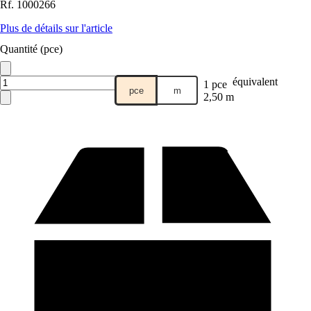
Rf.
1000266
Plus de détails sur l'article
Quantité (pce)
équivalent
1 pce
pce
m
2,50 m