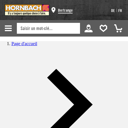
|
Bertrange
DE
FR
Page d'accueil