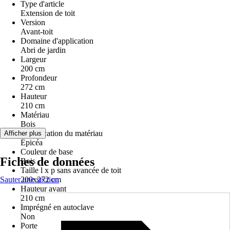
Type d'article
Extension de toit
Version
Avant-toit
Domaine d'application
Abri de jardin
Largeur
200 cm
Profondeur
272 cm
Hauteur
210 cm
Matériau
Bois
Spécification du matériau
Afficher plus
Épicéa
Couleur de base
Fiches de données
Bois
Taille l x p sans avancée de toit
Sauter une section
200x272 cm
Hauteur avant
210 cm
Imprégné en autoclave
Non
Porte