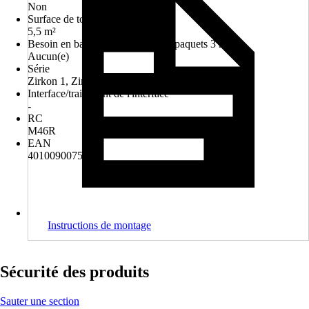
Non
Surface de toit
5,5 m²
Besoin en bardeaux (contenu des paquets 3 m²)
Aucun(e)
Série
Zirkon 1, Zirkon 2
Interface/traitement de l'interface
-
RC
M46R
EAN
4010090075495
Instructions de montage
Sécurité des produits
Sauter une section