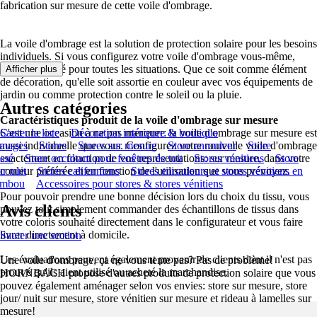
fabrication sur mesure de cette voile d'ombrage.
La voile d'ombrage est la solution de protection solaire pour les besoins
individuels. Si vous configurez votre voile d'ombrage vous-même,
vous êtes armé pour toutes les situations. Que ce soit comme élément
Afficher plus
de décoration, qu'elle soit assortie en couleur avec vos équipements de
jardin ou comme protection contre le soleil ou la pluie.
Autres catégories
Caractéristiques produit de la voile d'ombrage sur mesure
C'est une occasion à ne pas manquer: la voile d'ombrage sur mesure est
Sauter la liste
Décoration intérieure & boutique
images
aussi individuelle que vous. Configurez votre nouvelle voile d'ombrage
Stores
Stores sur mesure
Store enrouleur
Store
issé
exactement en fonction de vos représentations: sur mesure, dans votre
Store occultant pour fenêtres de toit
Stores vénitiens
Store
ur nuit
couleur préférée et en fonction de l'utilisation que vous prévoyez.
Stores californiens
Stores enrouleurs et stores vénitiens en
ambou
Accessoires pour stores & stores vénitiens
Pour pouvoir prendre une bonne décision lors du choix du tissu, vous
Avis clients
pouvez tout simplement commander des échantillons de tissus dans
votre coloris souhaité directement dans le configurateur et vous faire
livrer directement à domicile.
Sauter une section
Les évaluations peuvent également provenir de clients dont il n'est pas
Une voile d'ombrage, ça ne vous tente pas? Pas de problème!
prouvé qu'ils aient utilisé ou acheté la marchandise.
HORNBACH propose d'autres produits de protection solaire que vous
pouvez également aménager selon vos envies: store sur mesure, store
jour/ nuit sur mesure, store vénitien sur mesure et rideau à lamelles sur
mesure!