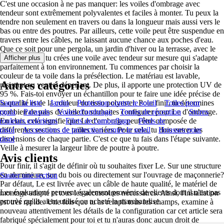
C'est une occasion à ne pas manquer: les voiles d'ombrage avec
tendeur sont extrêmement polyvalentes et faciles à monter. Tu peux la
tendre non seulement en travers ou dans la longueur mais aussi vers le
bas ou entre des poutres. Par ailleurs, cette voile peut être suspendue en
travers entre les câbles, ne laissant aucune chance aux poches d'eau.
Que ce soit pour une pergola, un jardin d'hiver ou la terrasse, avec le
configurateur, tu crées une voile avec tendeur sur mesure qui s'adapte
Afficher plus
parfaitement à ton environnement. Tu commences par choisir la
couleur de ta voile dans la présélection. Le matériau est lavable,
Autres catégories
résistant au vent et déperlant. De plus, il apporte une protection UV de
95 %. Fais-toi envoyer un échantillon pour te faire une idée précise de
la qualité et de la couleur du tissu polyester. Pour finir, tu détermines
Sauter la liste
Jardin
Protection contre le soleil
Toiles pour
rgola
combien de pans de voile tu souhaites configurer pour Le d'ombrage.
Parasols
Voiles d'ombrage
Tentes de réception
Stores
rouleurs extérieurs
En clair, cela signifie que Le d'ombrage peut être composée de
Filets de camouflage
Pieds de
rasol
différentes sections de tailles variées. Pour cela, tu dois entrer les
Accessoires de protection contre le soleil
Housses pour
rasol
dimensions de chaque partie. C'est ce que tu fais dans l'étape suivante.
Veille à mesurer la largeur libre de poutre à poutre.
Avis clients
Pour finir, il s'agit de définir où tu souhaites fixer Le. Sur une structure
en aluminium, sur du bois ou directement sur l'ouvrage de maçonnerie?
Sauter une section
Par défaut, Le est livrée avec un câble de haute qualité, le matériel de
Les évaluations peuvent également provenir de clients dont il n'est pas
montage adapté et tous les accessoires nécessaires. Ainsi, l'installation
prouvé qu'ils aient utilisé ou acheté la marchandise.
est très rapide. Une fois que tu as rempli tous les champs, examine à
nouveau attentivement les détails de la configuration car cet article sera
fabriqué spécialement pour toi et tu n'auras donc aucun droit de