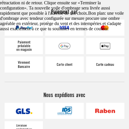
rétractation ni de retour. Clique ensuite sur «Terminer la
configuration». Ta nouvelle voile d'ombrage sera livrée aussi
Paiement par
rapidement que possible à l'adresse de ton choix.Bon plan: une voile
d'ombrage avec tendeur configurée sur mesure procure une ombre
agréable en extérieur, protège du vent et des intempéries et s'adapte
aussi exactement à ce que tu souhaites en termes de couleur.
Nous expédions avec