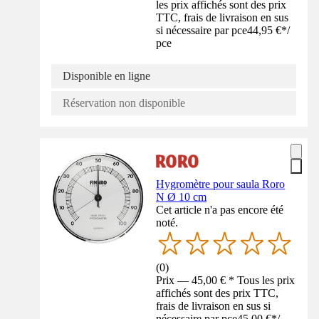
les prix affichés sont des prix
TTC, frais de livraison en sus
si nécessaire par pce
44,95 €
*
/
pce
Disponible en ligne
Réservation non disponible
Hygromètre pour saula Roro
N Ø 10 cm
Cet article n'a pas encore été
noté.
(
0
)
Prix — 45,00 € * Tous les prix
affichés sont des prix TTC,
frais de livraison en sus si
nécessaire par pce
45,00 €
*
/