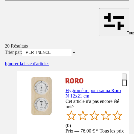
Tous
20 Résultats
Trier par:
Ignorer la liste d'articles
Hygromètre pour sauna Roro
N 12x21 cm
Cet article n'a pas encore été
noté.
(
0
)
Prix — 76,00 € * Tous les prix