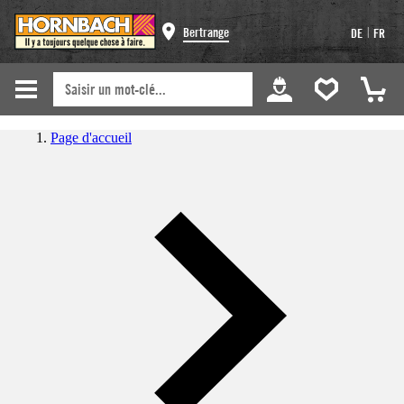
|
Bertrange
DE
FR
Page d'accueil