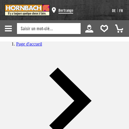
|
Bertrange
DE
FR
Page d'accueil