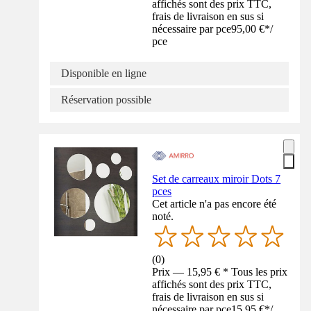
affichés sont des prix TTC,
frais de livraison en sus si
nécessaire par pce
95,00 €
*
/
pce
Disponible en ligne
Réservation possible
Set de carreaux miroir Dots 7
pces
Cet article n'a pas encore été
noté.
(
0
)
Prix — 15,95 € * Tous les prix
affichés sont des prix TTC,
frais de livraison en sus si
nécessaire par pce
15,95 €
*
/