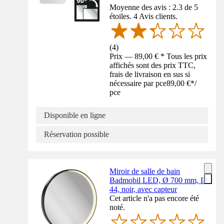
Moyenne des avis : 2.3 de 5
étoiles. 4 Avis clients.
(
4
)
Prix — 89,00 € * Tous les prix
affichés sont des prix TTC,
frais de livraison en sus si
nécessaire par pce
89,00 €
*
/
pce
Disponible en ligne
Réservation possible
Miroir de salle de bain
Badmobil LED, Ø 700 mm, IP
44, noir, avec capteur
Cet article n'a pas encore été
noté.