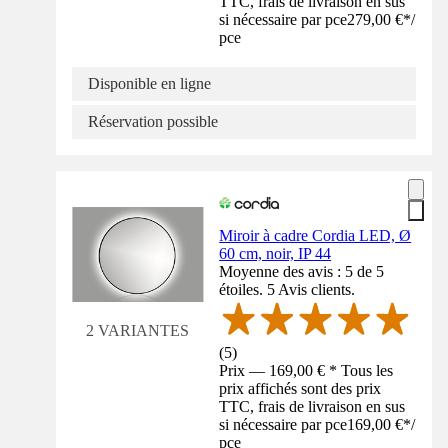
TTC, frais de livraison en sus
si nécessaire par pce
279,00 €
*
/
pce
Disponible en ligne
Réservation possible
Miroir à cadre Cordia LED, Ø
60 cm, noir, IP 44
Moyenne des avis : 5 de 5
étoiles. 5 Avis clients.
2 VARIANTES
(
5
)
Prix — 169,00 € * Tous les
prix affichés sont des prix
TTC, frais de livraison en sus
si nécessaire par pce
169,00 €
*
/
pce