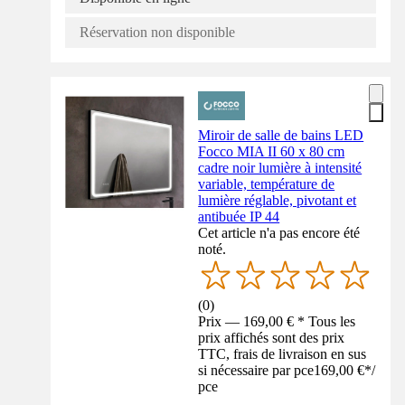
Réservation non disponible
Miroir de salle de bains LED
Focco MIA II 60 x 80 cm
cadre noir lumière à intensité
variable, température de
lumière réglable, pivotant et
antibuée IP 44
Cet article n'a pas encore été
noté.
(
0
)
Prix — 169,00 € * Tous les
prix affichés sont des prix
TTC, frais de livraison en sus
si nécessaire par pce
169,00 €
*
/
pce