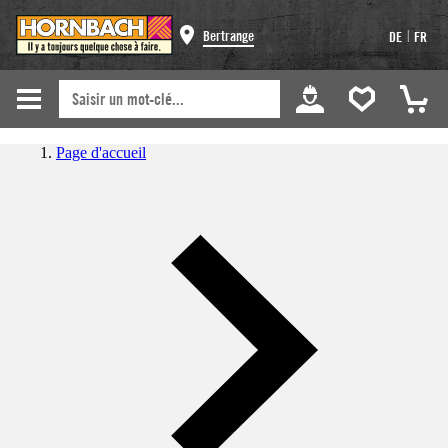
|
Bertrange
DE
FR
Page d'accueil