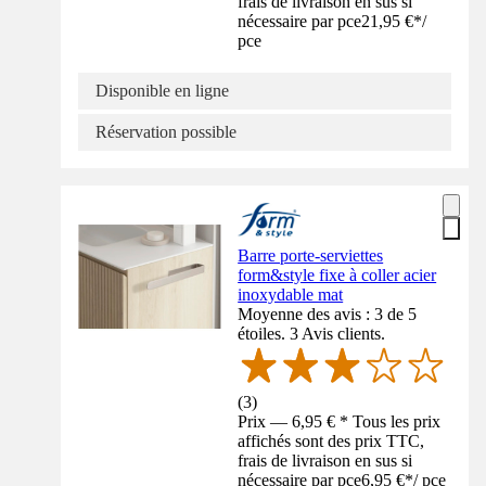
frais de livraison en sus si
nécessaire par pce
21,95 €
*
/
pce
Disponible en ligne
Réservation possible
Barre porte-serviettes
form&style fixe à coller acier
inoxydable mat
Moyenne des avis : 3 de 5
étoiles. 3 Avis clients.
(
3
)
Prix — 6,95 € * Tous les prix
affichés sont des prix TTC,
frais de livraison en sus si
nécessaire par pce
6,95 €
*
/
pce