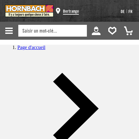
|
Bertrange
DE
FR
Page d'accueil