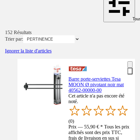
Tous
152 Résultats
Trier par:
Ignorer la liste d'articles
Barre porte-serviettes Tesa
MOON Ø pivotant noir mat
40562-00000-00
Cet article n'a pas encore été
noté.
(
0
)
Prix — 55,90 € * Tous les prix
affichés sont des prix TTC,
frais de livraison en sus si