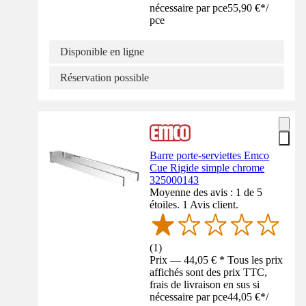
nécessaire par pce
55,90 €
*
/
pce
Disponible en ligne
Réservation possible
Barre porte-serviettes Emco
Cue Rigide simple chrome
325000143
Moyenne des avis : 1 de 5
étoiles. 1 Avis client.
(
1
)
Prix — 44,05 € * Tous les prix
affichés sont des prix TTC,
frais de livraison en sus si
nécessaire par pce
44,05 €
*
/