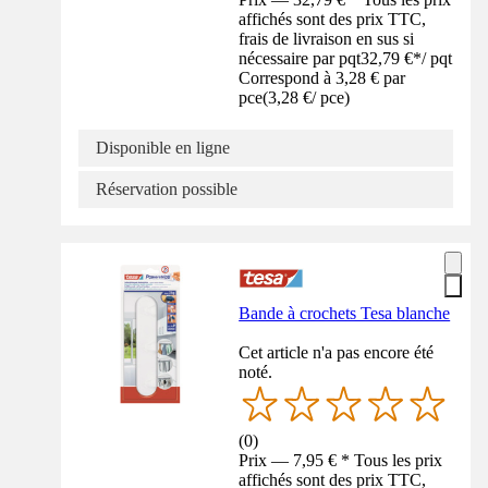
affichés sont des prix TTC,
frais de livraison en sus si
nécessaire par pqt
32,79 €
*
/
pqt
Correspond à 3,28 € par
pce
(
3,28 €
/
pce
)
Disponible en ligne
Réservation possible
Bande à crochets Tesa blanche
Cet article n'a pas encore été
noté.
(
0
)
Prix — 7,95 € * Tous les prix
affichés sont des prix TTC,