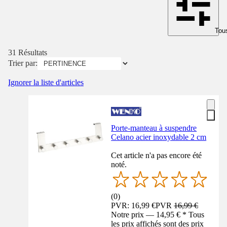
Tous
31 Résultats
Trier par:
Ignorer la liste d'articles
Porte-manteau à suspendre
Celano acier inoxydable 2 cm
Cet article n'a pas encore été
noté.
(
0
)
PVR: 16,99 €
PVR
16,99 €
Notre prix — 14,95 € * Tous
les prix affichés sont des prix