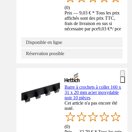
(
0
)
Prix — 9,03 € * Tous les prix
affichés sont des prix TTC,
frais de livraison en sus si
nécessaire par pce
9,03 €
*
/
pce
Disponible en ligne
Réservation possible
Barre à crochets à coller 160 x
31 x 20 mm acier inoxydable
noir 10 pièces
Cet article n'a pas encore été
noté.
(
0
)
Prix — 32,79 € * Tous les prix