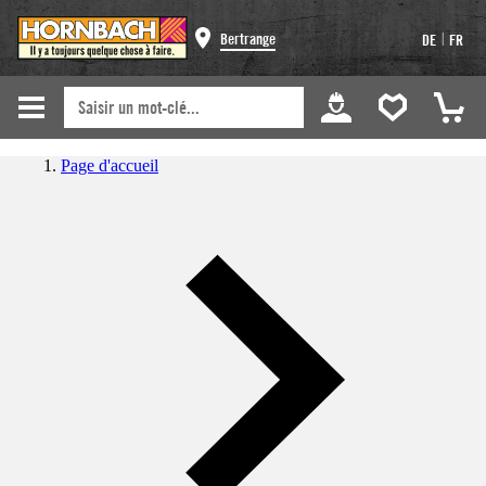
|
Bertrange
DE
FR
Page d'accueil