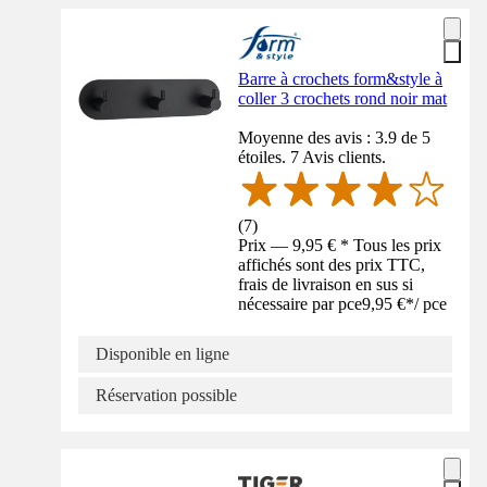
Barre à crochets form&style à
coller 3 crochets rond noir mat
Moyenne des avis : 3.9 de 5
étoiles. 7 Avis clients.
(
7
)
Prix — 9,95 € * Tous les prix
affichés sont des prix TTC,
frais de livraison en sus si
nécessaire par pce
9,95 €
*
/
pce
Disponible en ligne
Réservation possible