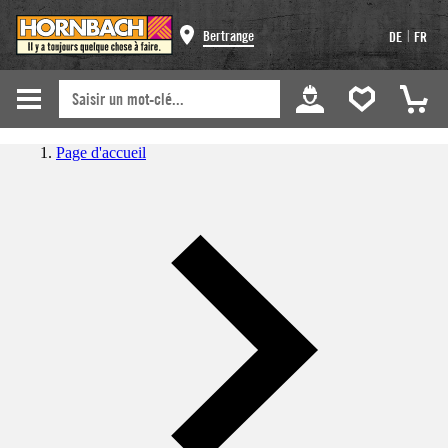
|
Bertrange
DE
FR
Page d'accueil