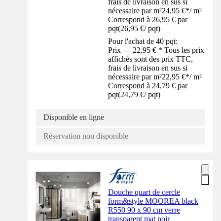
frais de livraison en sus si
nécessaire par m²
24,95 €
*
/
m²
Correspond à 26,95 € par
pqt
(
26,95 €
/
pqt
)
Pour l'achat de 40 pqt:
Prix — 22,95 € * Tous les prix
affichés sont des prix TTC,
frais de livraison en sus si
nécessaire par m²
22,95 €
*
/
m²
Correspond à 24,79 € par
pqt
(
24,79 €
/
pqt
)
Disponible en ligne
Réservation non disponible
Douche quart de cercle
form&style MOOREA black
R550 90 x 90 cm verre
transparent mat noir