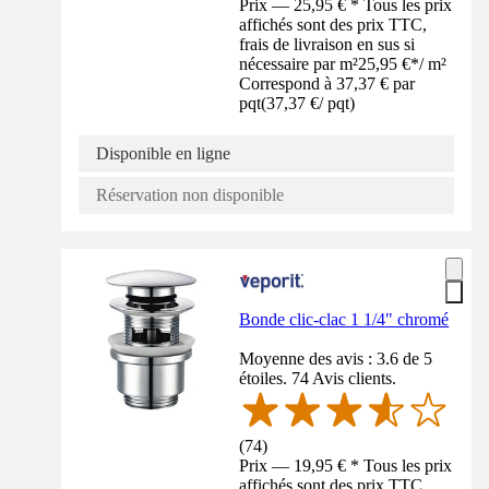
Prix — 25,95 € * Tous les prix
affichés sont des prix TTC,
frais de livraison en sus si
nécessaire par m²
25,95 €
*
/
m²
Correspond à 37,37 € par
pqt
(
37,37 €
/
pqt
)
Disponible en ligne
Réservation non disponible
Bonde clic-clac 1 1/4" chromé
Moyenne des avis : 3.6 de 5
étoiles. 74 Avis clients.
(
74
)
Prix — 19,95 € * Tous les prix
affichés sont des prix TTC,