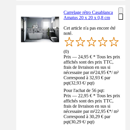
Carrelage rétro Casablanca
Amatus 20 x 20 x 0,8 cm
Cet article n'a pas encore été
noté.
(
0
)
Prix — 24,95 € * Tous les prix
affichés sont des prix TTC,
frais de livraison en sus si
nécessaire par m²
24,95 €
*
/
m²
Correspond à 32,93 € par
pqt
(
32,93 €
/
pqt
)
Pour l'achat de 56 pqt:
Prix — 22,95 € * Tous les prix
affichés sont des prix TTC,
frais de livraison en sus si
nécessaire par m²
22,95 €
*
/
m²
Correspond à 30,29 € par
pqt
(
30,29 €
/
pqt
)