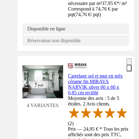
nécessaire par m²
37,95 €
*
/
m²
Correspond à 74,76 € par
pqt
(
74,76 €
/
pqt
)
Disponible en ligne
Réservation non disponible
Carrelage sol et mur en grès
cérame fin MIRAVA
NARVIK silver 60 x 60 x
0,85 cm rectifié
Moyenne des avis : 5 de 5
étoiles. 2 Avis clients.
4 VARIANTES
(
2
)
Prix — 24,95 € * Tous les prix
affichés sont des prix TTC,