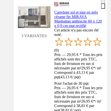
Carrelage sol et mur en grès
cérame fin MIRAVA
Manhattan anthracite 60 x 120
x 0,9 cm mat rectifié
Cet article n'a pas encore été
noté.
3 VARIANTES
(
0
)
Prix — 29,95 € * Tous les prix
affichés sont des prix TTC,
frais de livraison en sus si
nécessaire par m²
29,95 €
*
/
m²
Correspond à 43,13 € par
pqt
(
43,13 €
/
pqt
)
Pour l'achat de 30 pqt:
Prix — 26,95 € * Tous les prix
affichés sont des prix TTC,
frais de livraison en sus si
nécessaire par m²
26,95 €
*
/
m²
Correspond à 38,81 € par
pqt
(
38,81 €
/
pqt
)