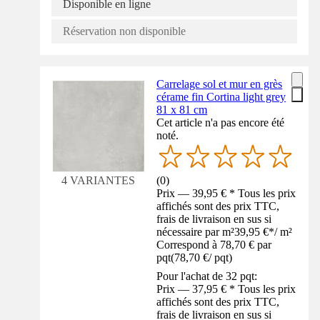
Disponible en ligne
Réservation non disponible
Carrelage sol et mur en grès
cérame fin Cortina light grey
81 x 81 cm
Cet article n'a pas encore été
noté.
(
0
)
4 VARIANTES
Prix — 39,95 € * Tous les prix
affichés sont des prix TTC,
frais de livraison en sus si
nécessaire par m²
39,95 €
*
/
m²
Correspond à 78,70 € par
pqt
(
78,70 €
/
pqt
)
Pour l'achat de 32 pqt:
Prix — 37,95 € * Tous les prix
affichés sont des prix TTC,
frais de livraison en sus si