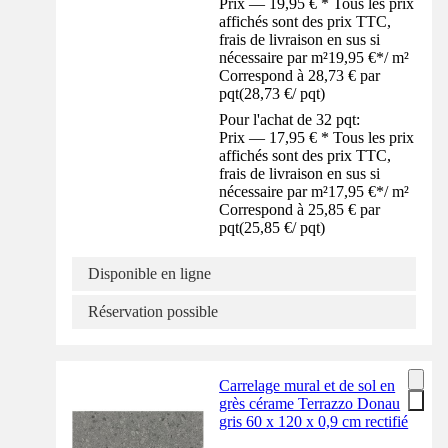
Prix — 19,95 € * Tous les prix
affichés sont des prix TTC,
frais de livraison en sus si
nécessaire par m²
19,95 €
*
/
m²
Correspond à 28,73 € par
pqt
(
28,73 €
/
pqt
)
Pour l'achat de 32 pqt:
Prix — 17,95 € * Tous les prix
affichés sont des prix TTC,
frais de livraison en sus si
nécessaire par m²
17,95 €
*
/
m²
Correspond à 25,85 € par
pqt
(
25,85 €
/
pqt
)
Disponible en ligne
Réservation possible
Carrelage mural et de sol en
grès cérame Terrazzo Donau
gris 60 x 120 x 0,9 cm rectifié