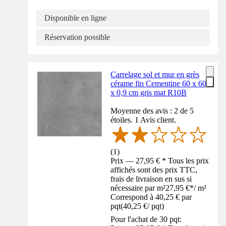
Disponible en ligne
Réservation possible
Carrelage sol et mur en grès
cérame fin Cementine 60 x 60
x 0,9 cm gris mat R10B
Moyenne des avis : 2 de 5
étoiles. 1 Avis client.
(
1
)
Prix — 27,95 € * Tous les prix
affichés sont des prix TTC,
frais de livraison en sus si
nécessaire par m²
27,95 €
*
/
m²
Correspond à 40,25 € par
pqt
(
40,25 €
/
pqt
)
Pour l'achat de 30 pqt: