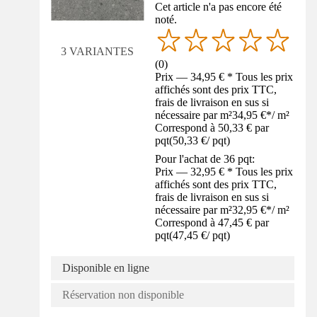
Cet article n'a pas encore été
noté.
3 VARIANTES
(
0
)
Prix — 34,95 € * Tous les prix
affichés sont des prix TTC,
frais de livraison en sus si
nécessaire par m²
34,95 €
*
/
m²
Correspond à 50,33 € par
pqt
(
50,33 €
/
pqt
)
Pour l'achat de 36 pqt:
Prix — 32,95 € * Tous les prix
affichés sont des prix TTC,
frais de livraison en sus si
nécessaire par m²
32,95 €
*
/
m²
Correspond à 47,45 € par
pqt
(
47,45 €
/
pqt
)
Disponible en ligne
Réservation non disponible