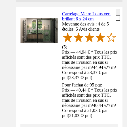
Carrelage Metro Lotus vert
brillant 6 x 24 cm
Moyenne des avis : 4 de 5
étoiles. 5 Avis clients.
(
5
)
Prix — 44,94 € * Tous les prix
affichés sont des prix TTC,
frais de livraison en sus si
nécessaire par m²
44,94 €
*
/
m²
Correspond à 23,37 € par
pqt
(
23,37 €
/
pqt
)
Pour l'achat de 95 pqt:
Prix — 40,44 € * Tous les prix
affichés sont des prix TTC,
frais de livraison en sus si
nécessaire par m²
40,44 €
*
/
m²
Correspond à 21,03 € par
pqt
(
21,03 €
/
pqt
)