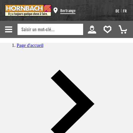
|
Bertrange
DE
FR
Page d'accueil