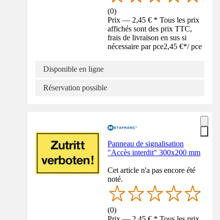
(
0
)
Prix — 2,45 € * Tous les prix
affichés sont des prix TTC,
frais de livraison en sus si
nécessaire par pce
2,45 €
*
/
pce
Disponible en ligne
Réservation possible
Panneau de signalisation
"Accès interdit" 300x200 mm
Cet article n'a pas encore été
noté.
(
0
)
Prix — 2,45 € * Tous les prix