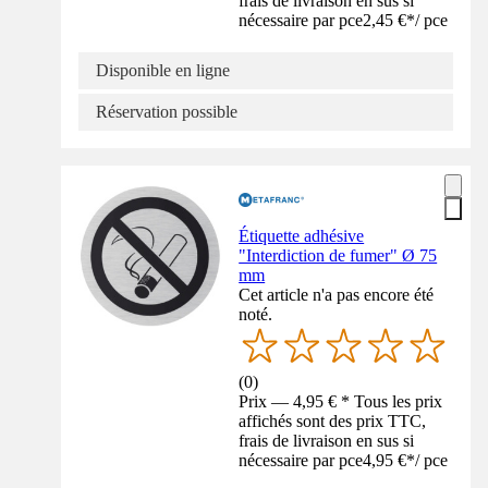
frais de livraison en sus si
nécessaire par pce
2,45 €
*
/
pce
Disponible en ligne
Réservation possible
Étiquette adhésive
"Interdiction de fumer" Ø 75
mm
Cet article n'a pas encore été
noté.
(
0
)
Prix — 4,95 € * Tous les prix
affichés sont des prix TTC,
frais de livraison en sus si
nécessaire par pce
4,95 €
*
/
pce