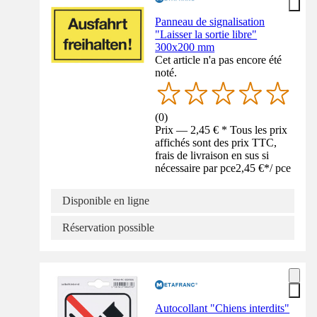
Panneau de signalisation
"Laisser la sortie libre"
300x200 mm
Cet article n'a pas encore été
noté.
(
0
)
Prix — 2,45 € * Tous les prix
affichés sont des prix TTC,
frais de livraison en sus si
nécessaire par pce
2,45 €
*
/
pce
Disponible en ligne
Réservation possible
Autocollant "Chiens interdits"