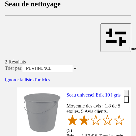
Seau de nettoyage
Tous
2 Résultats
Trier par:
Ignorer la liste d'articles
Seau universel Erik 10 l gris
Moyenne des avis : 1.8 de 5
étoiles. 5 Avis clients.
(
5
)
Prix — 1,50 € * Tous les prix