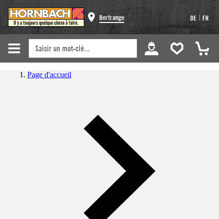
|
Bertrange
DE
FR
Page d'accueil