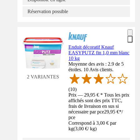
Réservation possible
Enduit décoratif Knauf
EASYPUTZ fin 1,0 mm blanc
10 kg
Moyenne des avis : 2.9 de 5
étoiles. 10 Avis clients.
2 VARIANTES
(
10
)
Prix — 29,95 € * Tous les prix
affichés sont des prix TTC,
frais de livraison en sus si
nécessaire par pce
29,95 €
*
/
pce
Correspond à 3,00 € par
kg
(
3,00 €
/
kg
)