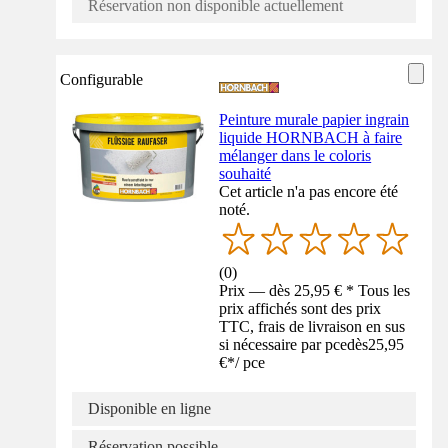
Réservation non disponible actuellement
Configurable
Peinture murale papier ingrain
liquide HORNBACH à faire
mélanger dans le coloris
souhaité
Cet article n'a pas encore été
noté.
(
0
)
Prix — dès 25,95 € * Tous les
prix affichés sont des prix
TTC, frais de livraison en sus
si nécessaire par pce
dès
25,95
€
*
/
pce
Disponible en ligne
Réservation possible