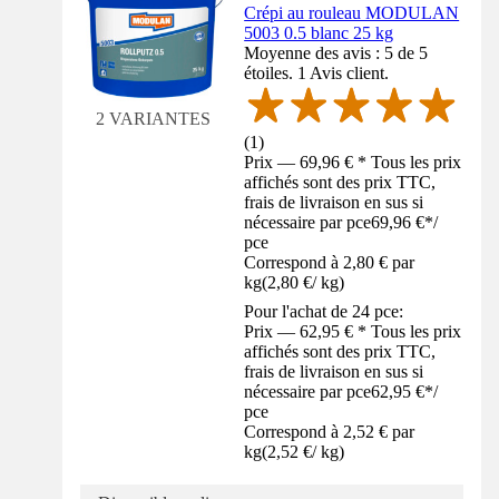
Crépi au rouleau MODULAN
5003 0.5 blanc 25 kg
Moyenne des avis : 5 de 5
étoiles. 1 Avis client.
2 VARIANTES
(
1
)
Prix — 69,96 € * Tous les prix
affichés sont des prix TTC,
frais de livraison en sus si
nécessaire par pce
69,96 €
*
/
pce
Correspond à 2,80 € par
kg
(
2,80 €
/
kg
)
Pour l'achat de 24 pce:
Prix — 62,95 € * Tous les prix
affichés sont des prix TTC,
frais de livraison en sus si
nécessaire par pce
62,95 €
*
/
pce
Correspond à 2,52 € par
kg
(
2,52 €
/
kg
)