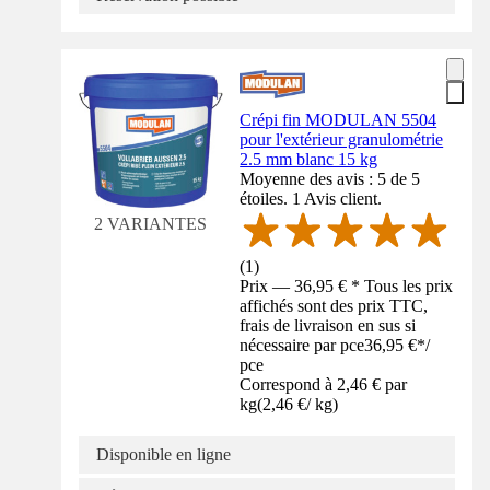
Crépi fin MODULAN 5504
pour l'extérieur granulométrie
2.5 mm blanc 15 kg
Moyenne des avis : 5 de 5
étoiles. 1 Avis client.
2 VARIANTES
(
1
)
Prix — 36,95 € * Tous les prix
affichés sont des prix TTC,
frais de livraison en sus si
nécessaire par pce
36,95 €
*
/
pce
Correspond à 2,46 € par
kg
(
2,46 €
/
kg
)
Disponible en ligne