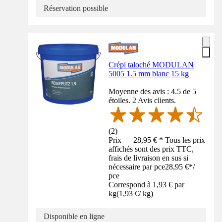
Réservation possible
Crépi taloché MODULAN
5005 1.5 mm blanc 15 kg
Moyenne des avis : 4.5 de 5
étoiles. 2 Avis clients.
(
2
)
Prix — 28,95 € * Tous les prix
affichés sont des prix TTC,
frais de livraison en sus si
nécessaire par pce
28,95 €
*
/
pce
Correspond à 1,93 € par
kg
(
1,93 €
/
kg
)
Disponible en ligne