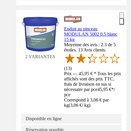
Enduit au pinceau
MODULAN 5002 0.5 blanc
15 kg
Moyenne des avis : 2.3 de 5
étoiles. 13 Avis clients.
2 VARIANTES
(
13
)
Prix — 45,95 € * Tous les prix
affichés sont des prix TTC,
frais de livraison en sus si
nécessaire par pce
45,95 €
*
/
pce
Correspond à 3,06 € par
kg
(
3,06 €
/
kg
)
Disponible en ligne
Réservation possible