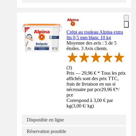
Crépi au rouleau Alpina extra
fin 0,5 mm blanc 10 kg
Moyenne des avis : 5 de 5
étoiles. 3 Avis clients.
(
3
)
Prix — 29,96 € * Tous les prix
affichés sont des prix TTC,
frais de livraison en sus si
nécessaire par pce
29,96 €
*
/
pce
Correspond à 3,00 € par
kg
(
3,00 €
/
kg
)
Disponible en ligne
Réservation possible