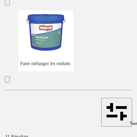
Faire mélanger les enduits
Tous
31 Résultats