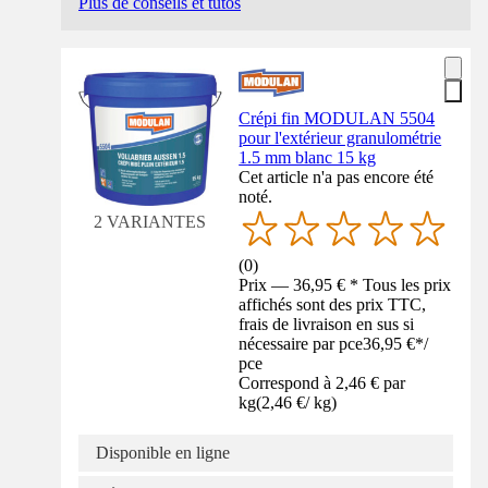
Plus de conseils et tutos
Crépi fin MODULAN 5504
pour l'extérieur granulométrie
1.5 mm blanc 15 kg
Cet article n'a pas encore été
noté.
2 VARIANTES
(
0
)
Prix — 36,95 € * Tous les prix
affichés sont des prix TTC,
frais de livraison en sus si
nécessaire par pce
36,95 €
*
/
pce
Correspond à 2,46 € par
kg
(
2,46 €
/
kg
)
Disponible en ligne