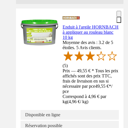
Enduit à l'argile HORNBACH
à appliquer au rouleau blanc
10 kg
Moyenne des avis : 3.2 de 5
étoiles. 5 Avis clients.
(
5
)
Prix — 49,55 € * Tous les prix
affichés sont des prix TTC,
frais de livraison en sus si
nécessaire par pce
49,55 €
*
/
pce
Correspond à 4,96 € par
kg
(
4,96 €
/
kg
)
Disponible en ligne
Réservation possible