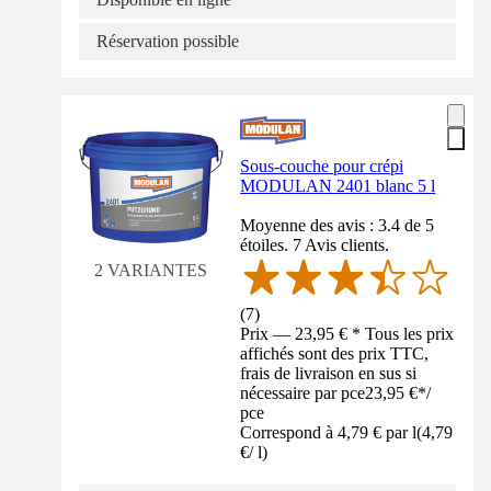
Réservation possible
Sous-couche pour crépi
MODULAN 2401 blanc 5 l
Moyenne des avis : 3.4 de 5
étoiles. 7 Avis clients.
2 VARIANTES
(
7
)
Prix — 23,95 € * Tous les prix
affichés sont des prix TTC,
frais de livraison en sus si
nécessaire par pce
23,95 €
*
/
pce
Correspond à 4,79 € par l
(
4,79
€
/
l
)