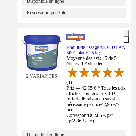
Disponible en ligne
Réservation possible
Enduit de lissage MODULAN
5001 blanc 15 kg
Moyenne des avis : 5 de 5
étoiles. 1 Avis client.
2 VARIANTES
(
1
)
Prix — 42,95 € * Tous les prix
affichés sont des prix TTC,
frais de livraison en sus si
nécessaire par pce
42,95 €
*
/
pce
Correspond à 2,86 € par
kg
(
2,86 €
/
kg
)
Disponible en ligne