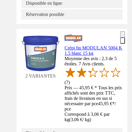
Disponible en ligne
Réservation possible
Crépi fin MODULAN 5004 K
1.5 blanc 15 kg
Moyenne des avis : 2.3 de 5
étoiles. 7 Avis clients.
2 VARIANTES
(
7
)
Prix — 45,95 € * Tous les prix
affichés sont des prix TTC,
frais de livraison en sus si
nécessaire par pce
45,95 €
*
/
pce
Correspond à 3,06 € par
kg
(
3,06 €
/
kg
)