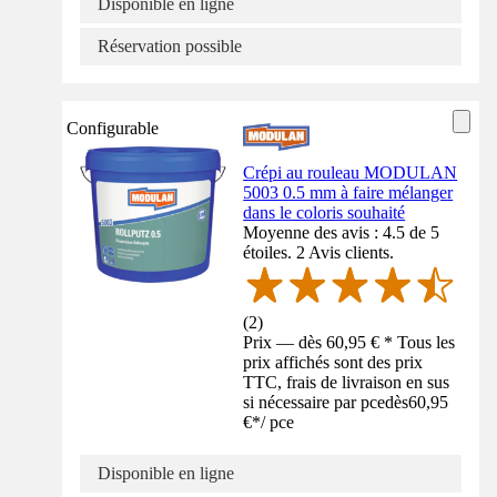
Disponible en ligne
Réservation possible
Configurable
Crépi au rouleau MODULAN
5003 0.5 mm à faire mélanger
dans le coloris souhaité
Moyenne des avis : 4.5 de 5
étoiles. 2 Avis clients.
(
2
)
Prix — dès 60,95 € * Tous les
prix affichés sont des prix
TTC, frais de livraison en sus
si nécessaire par pce
dès
60,95
€
*
/
pce
Disponible en ligne