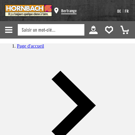
|
Bertrange
DE
FR
Page d'accueil