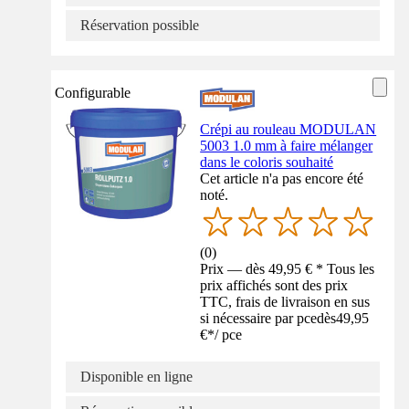
Réservation possible
Configurable
Crépi au rouleau MODULAN
5003 1.0 mm à faire mélanger
dans le coloris souhaité
Cet article n'a pas encore été
noté.
(
0
)
Prix — dès 49,95 € * Tous les
prix affichés sont des prix
TTC, frais de livraison en sus
si nécessaire par pce
dès
49,95
€
*
/
pce
Disponible en ligne