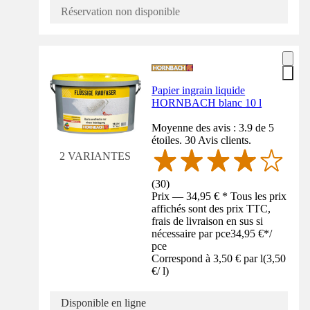
Réservation non disponible
Papier ingrain liquide
HORNBACH blanc 10 l
Moyenne des avis : 3.9 de 5
étoiles. 30 Avis clients.
2 VARIANTES
(
30
)
Prix — 34,95 € * Tous les prix
affichés sont des prix TTC,
frais de livraison en sus si
nécessaire par pce
34,95 €
*
/
pce
Correspond à 3,50 € par l
(
3,50
€
/
l
)
Disponible en ligne