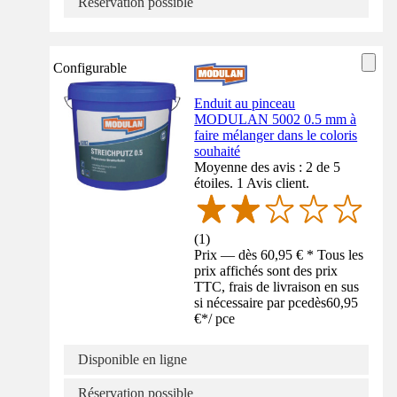
Réservation possible
Configurable
Enduit au pinceau
MODULAN 5002 0.5 mm à
faire mélanger dans le coloris
souhaité
Moyenne des avis : 2 de 5
étoiles. 1 Avis client.
(
1
)
Prix — dès 60,95 € * Tous les
prix affichés sont des prix
TTC, frais de livraison en sus
si nécessaire par pce
dès
60,95
€
*
/
pce
Disponible en ligne
Réservation possible