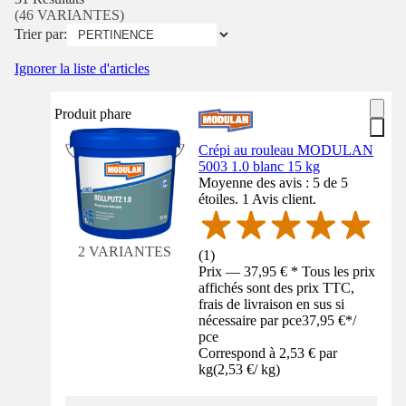
(46 VARIANTES)
Trier par:
Ignorer la liste d'articles
Produit phare
Crépi au rouleau MODULAN
5003 1.0 blanc 15 kg
Moyenne des avis : 5 de 5
étoiles. 1 Avis client.
2 VARIANTES
(
1
)
Prix — 37,95 € * Tous les prix
affichés sont des prix TTC,
frais de livraison en sus si
nécessaire par pce
37,95 €
*
/
pce
Correspond à 2,53 € par
kg
(
2,53 €
/
kg
)