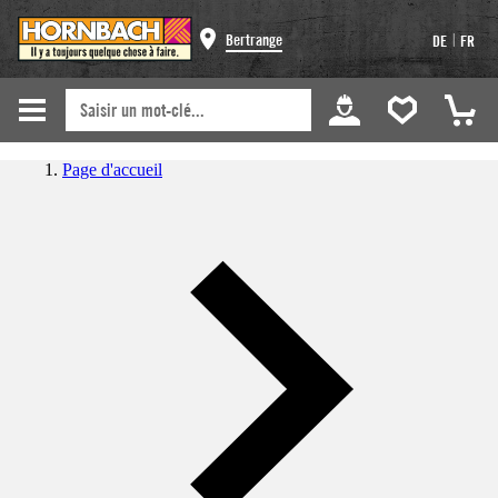
|
Bertrange
DE
FR
Page d'accueil