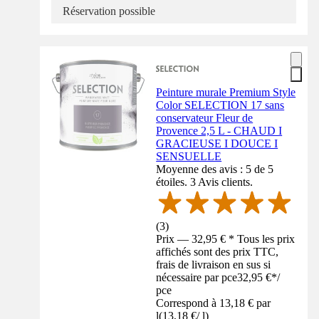
Réservation possible
Peinture murale Premium Style
Color SELECTION 17 sans
conservateur Fleur de
Provence 2,5 L - CHAUD I
GRACIEUSE I DOUCE I
SENSUELLE
Moyenne des avis : 5 de 5
étoiles. 3 Avis clients.
(
3
)
Prix — 32,95 € * Tous les prix
affichés sont des prix TTC,
frais de livraison en sus si
nécessaire par pce
32,95 €
*
/
pce
Correspond à 13,18 € par
l
(
13,18 €
/
l
)