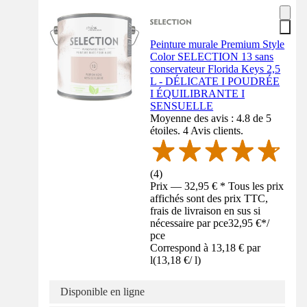
Peinture murale Premium Style
Color SELECTION 13 sans
conservateur Florida Keys 2,5
L - DÉLICATE I POUDRÉE
I ÉQUILIBRANTE I
SENSUELLE
Moyenne des avis : 4.8 de 5
étoiles. 4 Avis clients.
(
4
)
Prix — 32,95 € * Tous les prix
affichés sont des prix TTC,
frais de livraison en sus si
nécessaire par pce
32,95 €
*
/
pce
Correspond à 13,18 € par
l
(
13,18 €
/
l
)
Disponible en ligne