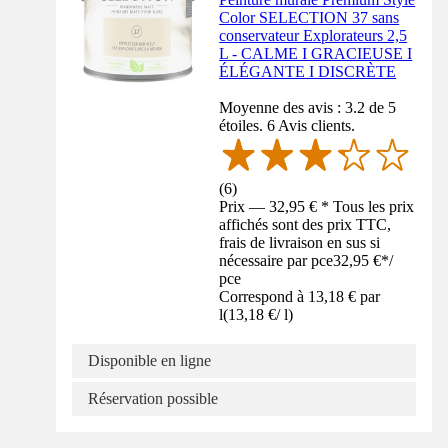
Color SELECTION 37 sans
conservateur Explorateurs 2,5
L - CALME I GRACIEUSE I
ÉLÉGANTE I DISCRÈTE
Moyenne des avis : 3.2 de 5
étoiles. 6 Avis clients.
(
6
)
Prix — 32,95 € * Tous les prix
affichés sont des prix TTC,
frais de livraison en sus si
nécessaire par pce
32,95 €
*
/
pce
Correspond à 13,18 € par
l
(
13,18 €
/
l
)
Disponible en ligne
Réservation possible