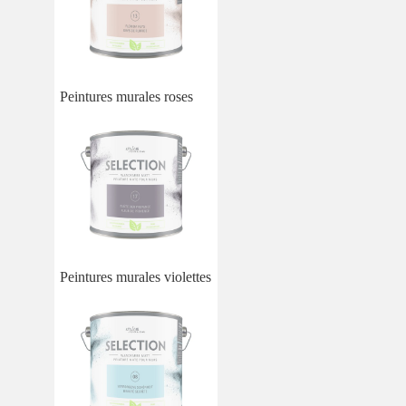
Peintures murales roses
Peintures murales violettes