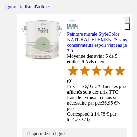
Ignorer la liste d'articles
Peinture murale StyleColor
NATURAL ELEMENTS sans
conservateurs espoir vert sauge
2,5 l
Moyenne des avis : 5 de 5
étoiles. 9 Avis clients.
(
9
)
Prix — 36,95 € * Tous les prix
affichés sont des prix TTC,
frais de livraison en sus si
nécessaire par pce
36,95 €
*
/
pce
Correspond à 14,78 € par
l
(
14,78 €
/
l
)
Disponible en ligne