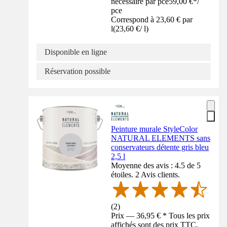
nécessaire par pce
59,00 €
*
/
pce
Correspond à 23,60 € par
l
(
23,60 €
/
l
)
Disponible en ligne
Réservation possible
Peinture murale StyleColor
NATURAL ELEMENTS sans
conservateurs détente gris bleu
2,5 l
Moyenne des avis : 4.5 de 5
étoiles. 2 Avis clients.
(
2
)
Prix — 36,95 € * Tous les prix
affichés sont des prix TTC,