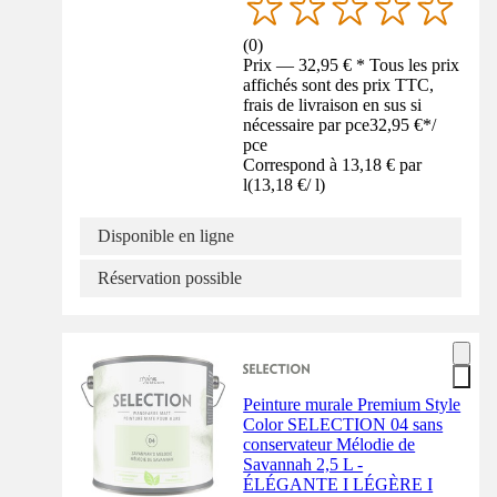
(
0
)
Prix — 32,95 € * Tous les prix
affichés sont des prix TTC,
frais de livraison en sus si
nécessaire par pce
32,95 €
*
/
pce
Correspond à 13,18 € par
l
(
13,18 €
/
l
)
Disponible en ligne
Réservation possible
Peinture murale Premium Style
Color SELECTION 04 sans
conservateur Mélodie de
Savannah 2,5 L -
ÉLÉGANTE I LÉGÈRE I