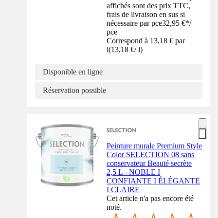
affichés sont des prix TTC,
frais de livraison en sus si
nécessaire par pce
32,95 €
*
/
pce
Correspond à 13,18 € par
l
(
13,18 €
/
l
)
Disponible en ligne
Réservation possible
Peinture murale Premium Style
Color SELECTION 08 sans
conservateur Beauté secrète
2,5 L - NOBLE I
CONFIANTE I ÉLÉGANTE
I CLAIRE
Cet article n'a pas encore été
noté.