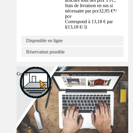
affichés sont des prix TTC,
frais de livraison en sus si
nécessaire par pce
32,95 €
*
/
pce
Correspond à 13,18 € par
l
(
13,18 €
/
l
)
Disponible en ligne
Réservation possible
Guide