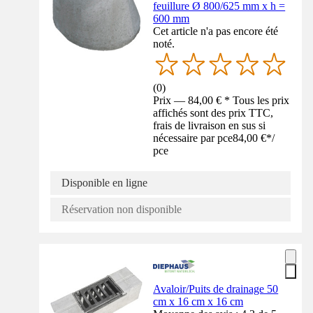
feuillure Ø 800/625 mm x h =
600 mm
Cet article n'a pas encore été
noté.
(
0
)
Prix — 84,00 € * Tous les prix
affichés sont des prix TTC,
frais de livraison en sus si
nécessaire par pce
84,00 €
*
/
pce
Disponible en ligne
Réservation non disponible
Avaloir/Puits de drainage 50
cm x 16 cm x 16 cm