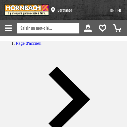
|
Bertrange
DE
FR
Page d'accueil