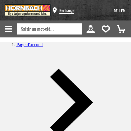
|
Bertrange
DE
FR
Page d'accueil