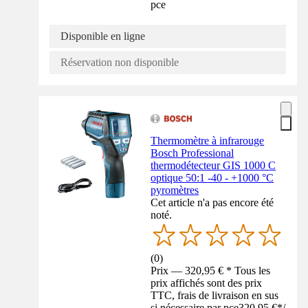
pce
Disponible en ligne
Réservation non disponible
Thermomètre à infrarouge
Bosch Professional
thermodétecteur GIS 1000 C
optique 50:1 -40 - +1000 °C
pyromètres
Cet article n'a pas encore été
noté.
(
0
)
Prix — 320,95 € * Tous les
prix affichés sont des prix
TTC, frais de livraison en sus
si nécessaire par pce
320,95 €
*
/