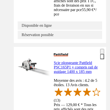
affichés sont des prix TTC,
frais de livraison en sus si
nécessaire par pce
55,90 €
*
/
pce
Disponible en ligne
Réservation possible
Scie plongeante Pattfield
PSC165P1 y compris rail de
guidage 1400 x 185 mm
Moyenne des avis : 4.2 de 5
étoiles. 13 Avis clients.
(
13
)
Prix — 129,00 € * Tous les
prix affichés sont des prix