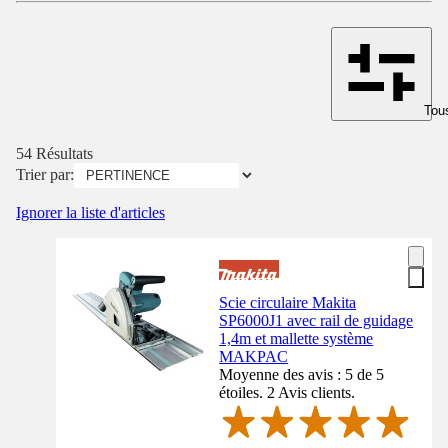
Tous
54 Résultats
Trier par:
Ignorer la liste d'articles
Scie circulaire Makita
SP6000J1 avec rail de guidage
1,4m et mallette système
MAKPAC
Moyenne des avis : 5 de 5
étoiles. 2 Avis clients.