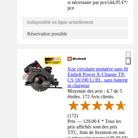
si nécessaire par pce
144,95 €
*
/
pce
indisponible en ligne actuellement
Réservation possible
Scie circulaire portative sans fil
Einhell Power X-Change TP-
CS 18/190 Li BL, sans batterie
ni chargeur
Moyenne des avis : 4.7 de 5
étoiles. 172 Avis clients.
(
172
)
Prix — 129,00 € * Tous les
prix affichés sont des prix
TTC, frais de livraison en sus
si nécessaire par pce
129,00 €
*
/