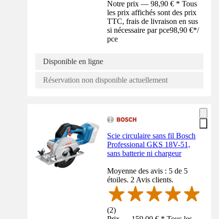
Notre prix — 98,90 € * Tous
les prix affichés sont des prix
TTC, frais de livraison en sus
si nécessaire par pce
98,90 €
*
/
pce
Disponible en ligne
Réservation non disponible actuellement
Scie circulaire sans fil Bosch
Professional GKS 18V-51,
sans batterie ni chargeur
Moyenne des avis : 5 de 5
étoiles. 2 Avis clients.
(
2
)
Prix — 159,00 € * Tous les