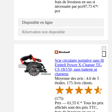
frais de livraison en sus si
nécessaire par pce
97,75 €
*
/
pce
Disponible en ligne
Réservation non disponible
Scie circulaire portative sans fil
Einhell Power X-Change TE-
CS 18/150, sans batterie ni
chargeur
Moyenne des avis : 4.6 de 5
étoiles. 175 Avis clients.
(
175
)
Prix — 61,55 € * Tous les prix
affichés sont des prix TTC,
frais de livraison en sus si