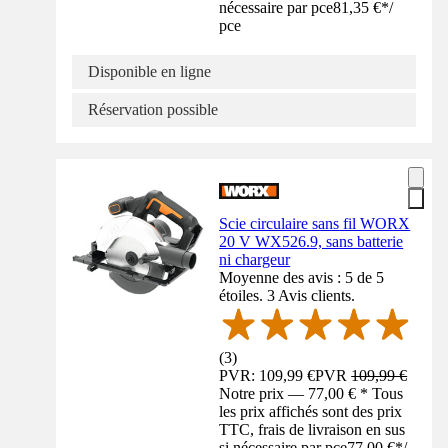
nécessaire par pce
81,35 €
*
/
pce
Disponible en ligne
Réservation possible
Scie circulaire sans fil WORX
20 V WX526.9, sans batterie
ni chargeur
Moyenne des avis : 5 de 5
étoiles. 3 Avis clients.
(
3
)
PVR: 109,99 €
PVR
109,99 €
Notre prix — 77,00 € * Tous
les prix affichés sont des prix
TTC, frais de livraison en sus
si nécessaire par pce
77,00 €
*
/