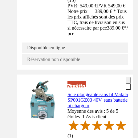
(
15
)
PVR: 549,00 €
PVR
549,00 €
Notre prix — 389,00 € * Tous
les prix affichés sont des prix
TTC, frais de livraison en sus
si nécessaire par pce
389,00 €
*
/
pce
Disponible en ligne
Réservation non disponible
Scie plongeante sans fil Makita
SP001GZ03 40V, sans batterie
ni chargeur
Moyenne des avis : 5 de 5
étoiles. 1 Avis client.
(
1
)