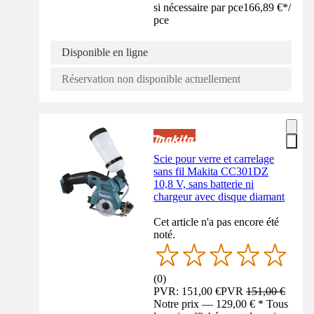
si nécessaire par pce
166,89 €
*
/
pce
Disponible en ligne
Réservation non disponible actuellement
Scie pour verre et carrelage
sans fil Makita CC301DZ
10,8 V, sans batterie ni
chargeur avec disque diamant
Cet article n'a pas encore été
noté.
(
0
)
PVR: 151,00 €
PVR
151,00 €
Notre prix — 129,00 € * Tous