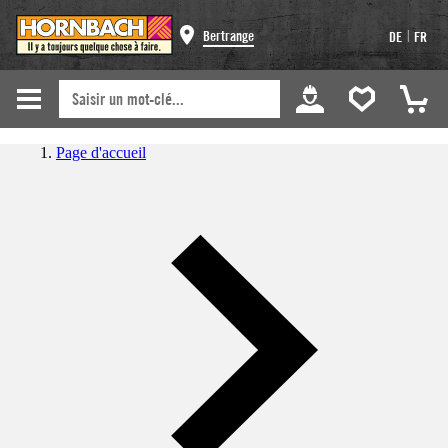
|
Bertrange
DE
FR
Page d'accueil