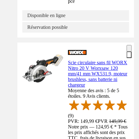
pce
Disponible en ligne
Réservation possible
Scie circulaire sans fil WORX
Nitro 20 V Worxsaw 120
mm/41 mm WX531.9, moteur
brushless, sans batterie ni
chargeur
Moyenne des avis : 5 de 5
étoiles. 9 Avis clients.
(
9
)
PVR: 149,99 €
PVR
149,99 €
Notre prix — 124,95 € * Tous
les prix affichés sont des prix
TTC, frais de livraison en sus