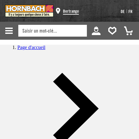
|
Bertrange
DE
FR
Page d'accueil