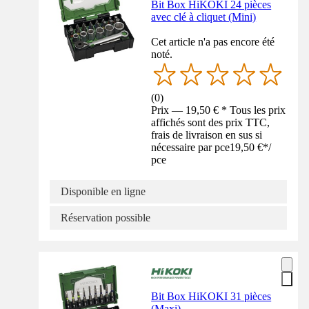
Bit Box HiKOKI 24 pièces
avec clé à cliquet (Mini)
Cet article n'a pas encore été
noté.
(
0
)
Prix — 19,50 € * Tous les prix
affichés sont des prix TTC,
frais de livraison en sus si
nécessaire par pce
19,50 €
*
/
pce
Disponible en ligne
Réservation possible
Bit Box HiKOKI 31 pièces
(Maxi)