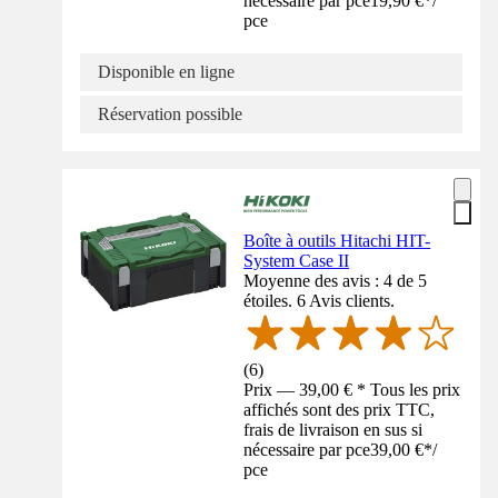
nécessaire par pce
19,90 €
*
/
pce
Disponible en ligne
Réservation possible
Boîte à outils Hitachi HIT-
System Case II
Moyenne des avis : 4 de 5
étoiles. 6 Avis clients.
(
6
)
Prix — 39,00 € * Tous les prix
affichés sont des prix TTC,
frais de livraison en sus si
nécessaire par pce
39,00 €
*
/
pce