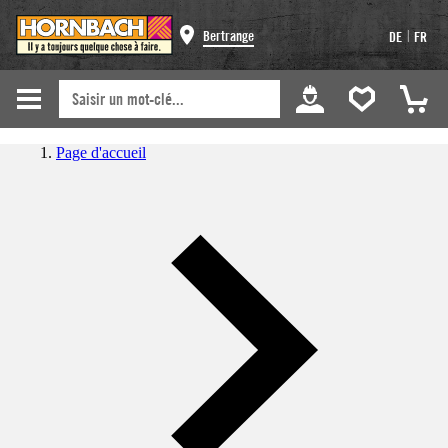
|
Bertrange
DE
FR
Page d'accueil