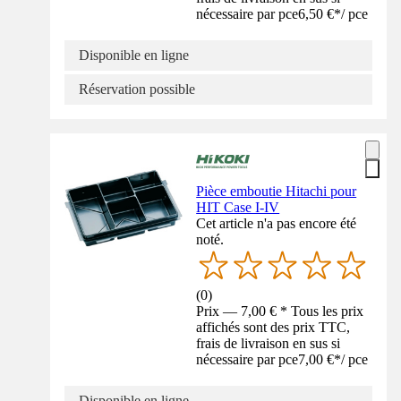
nécessaire par pce
6,50 €
*
/
pce
Disponible en ligne
Réservation possible
Pièce emboutie Hitachi pour
HIT Case I-IV
Cet article n'a pas encore été
noté.
(
0
)
Prix — 7,00 € * Tous les prix
affichés sont des prix TTC,
frais de livraison en sus si
nécessaire par pce
7,00 €
*
/
pce
Disponible en ligne