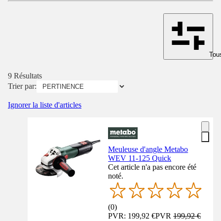
Tous
9 Résultats
Trier par:
Ignorer la liste d'articles
Meuleuse d'angle Metabo
WEV 11-125 Quick
Cet article n'a pas encore été
noté.
(
0
)
PVR: 199,92 €
PVR
199,92 €