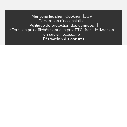
Mentions légales
Cookies
CGV
Déclaration d'accessibilité
Politique de protection des données
* Tous les prix affichés sont des prix TTC, frais de livraison
en sus si nécessaire
Rétraction du contrat