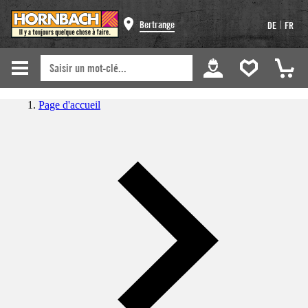
|
Bertrange
DE
FR
Page d'accueil