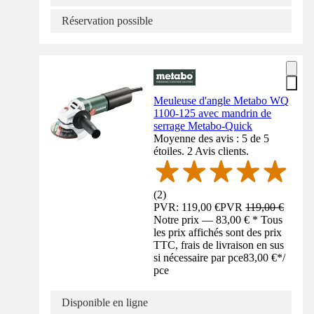
Réservation possible
Meuleuse d'angle Metabo WQ
1100-125 avec mandrin de
serrage Metabo-Quick
Moyenne des avis : 5 de 5
étoiles. 2 Avis clients.
(
2
)
PVR: 119,00 €
PVR
119,00 €
Notre prix — 83,00 € * Tous
les prix affichés sont des prix
TTC, frais de livraison en sus
si nécessaire par pce
83,00 €
*
/
pce
Disponible en ligne