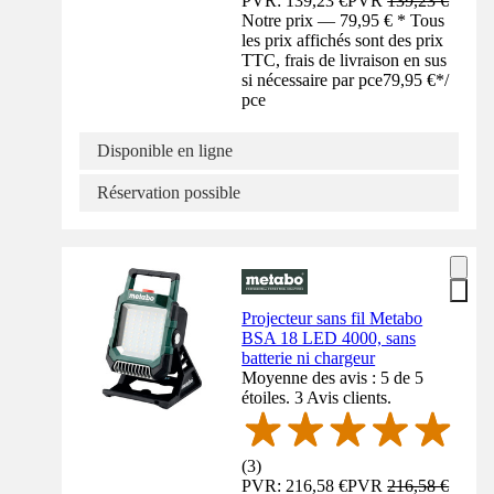
PVR: 139,23 €
PVR
139,23 €
Notre prix — 79,95 € * Tous
les prix affichés sont des prix
TTC, frais de livraison en sus
si nécessaire par pce
79,95 €
*
/
pce
Disponible en ligne
Réservation possible
Projecteur sans fil Metabo
BSA 18 LED 4000, sans
batterie ni chargeur
Moyenne des avis : 5 de 5
étoiles. 3 Avis clients.
(
3
)
PVR: 216,58 €
PVR
216,58 €