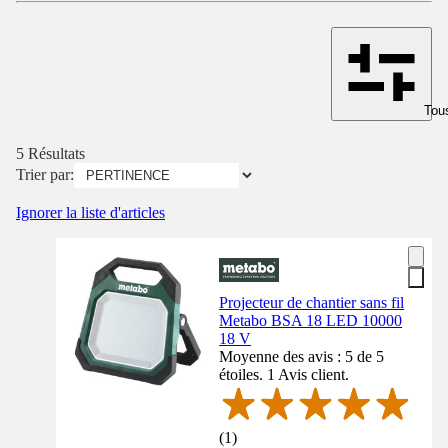
Tous
5 Résultats
Trier par:
Ignorer la liste d'articles
Projecteur de chantier sans fil
Metabo BSA 18 LED 10000
18 V
Moyenne des avis : 5 de 5
étoiles. 1 Avis client.
(
1
)