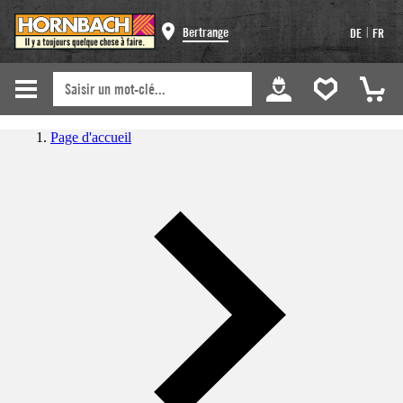
|
Bertrange
DE
FR
Page d'accueil