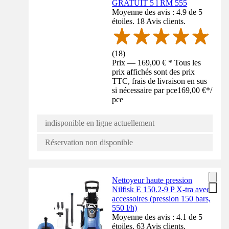
GRATUIT 5 l RM 555
Moyenne des avis : 4.9 de 5
étoiles. 18 Avis clients.
(
18
)
Prix — 169,00 € * Tous les
prix affichés sont des prix
TTC, frais de livraison en sus
si nécessaire par pce
169,00 €
*
/
pce
indisponible en ligne actuellement
Réservation non disponible
Nettoyeur haute pression
Nilfisk E 150.2-9 P X-tra avec
accessoires (pression 150 bars,
550 l/h)
Moyenne des avis : 4.1 de 5
étoiles. 63 Avis clients.