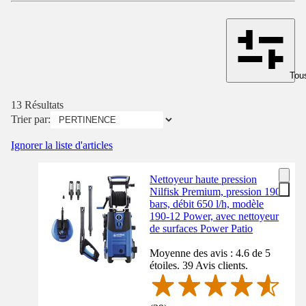
Tous
13 Résultats
Trier par:
Ignorer la liste d'articles
Nettoyeur haute pression
Nilfisk Premium, pression 190
bars, débit 650 l/h, modèle
190-12 Power, avec nettoyeur
de surfaces Power Patio
Moyenne des avis : 4.6 de 5
étoiles. 39 Avis clients.