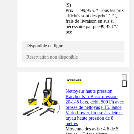
(
9
)
Prix — 99,95 € * Tous les prix
affichés sont des prix TTC,
frais de livraison en sus si
nécessaire par pce
99,95 €
*
/
pce
Disponible en ligne
Réservation non disponible
Nettoyeur haute pression
Kärcher K 5 Basic pression
20-145 bars, débit 500 l/h avec
brosse de nettoyage T5, lance
Vario Power, brosse à saleté et
tuyau haute pression de 8
mètres
Moyenne des avis : 4.6 de 5