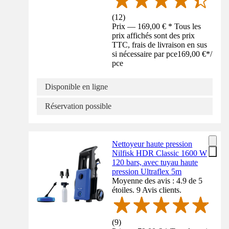
(
12
)
Prix — 169,00 € * Tous les
prix affichés sont des prix
TTC, frais de livraison en sus
si nécessaire par pce
169,00 €
*
/
pce
Disponible en ligne
Réservation possible
Nettoyeur haute pression
Nilfisk HDR Classic 1600 W
120 bars, avec tuyau haute
pression Ultraflex 5m
Moyenne des avis : 4.9 de 5
étoiles. 9 Avis clients.
(
9
)