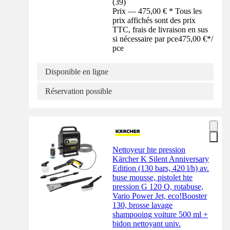
(
39
)
Prix — 475,00 € * Tous les
prix affichés sont des prix
TTC, frais de livraison en sus
si nécessaire par pce
475,00 €
*
/
pce
Disponible en ligne
Réservation possible
Nettoyeur hte pression
Kärcher K Silent Anniversary
Edition (130 bars, 420 l/h) av.
buse mousse, pistolet hte
pression G 120 Q, rotabuse,
Vario Power Jet, eco!Booster
130, brosse lavage
shampooing voiture 500 ml +
bidon nettoyant univ.