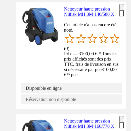
Nettoyeur haute pression
Nilfisk MH 3M-140/580 X
Cet article n'a pas encore été
noté.
(
0
)
Prix — 3100,00 € * Tous les
prix affichés sont des prix
TTC, frais de livraison en sus
si nécessaire par pce
3100,00
€
*
/
pce
Disponible en ligne
Réservation non disponible
Nettoyeur haute pression
Nilfisk MH 3M-160/770 X