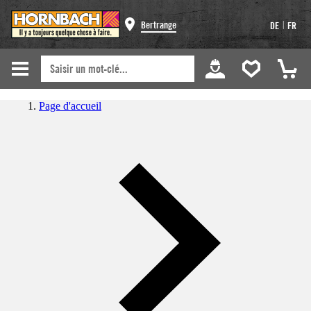
|
Bertrange
DE
FR
Page d'accueil