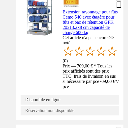
Extension rayonnage pour fûts
Cemo 540 avec étagère pour
fûts et bac de rétention GFK
20x13,2x8 cm capacité de
charge 600 kg
Cet article n'a pas encore été
noté.
(
0
)
Prix — 709,00 € * Tous les
prix affichés sont des prix
TTC, frais de livraison en sus
si nécessaire par pce
709,00 €
*
/
pce
Disponible en ligne
Réservation non disponible