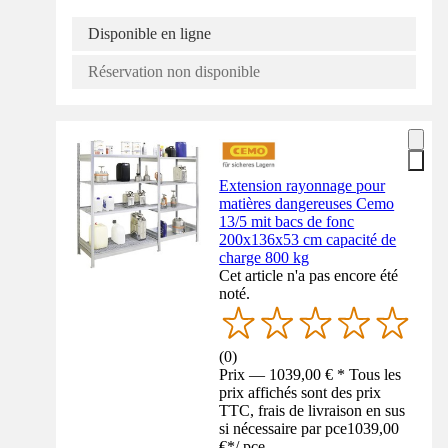
Disponible en ligne
Réservation non disponible
Extension rayonnage pour
matières dangereuses Cemo
13/5 mit bacs de fonc
200x136x53 cm capacité de
charge 800 kg
Cet article n'a pas encore été
noté.
(
0
)
Prix — 1039,00 € * Tous les
prix affichés sont des prix
TTC, frais de livraison en sus
si nécessaire par pce
1039,00
€
*
/
pce