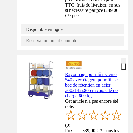
TTC, frais de livraison en sus
si nécessaire par pce
1249,00
€
*
/
pce
Disponible en ligne
Réservation non disponible
Rayonnage pour fûts Cemo
540 avec étagère pour fûts et
bac de rétention en acier
200x132x80 cm capacité de
charge 600 kg
Cet article n'a pas encore été
noté.
(
0
)
Prix — 1339,00 € * Tous les