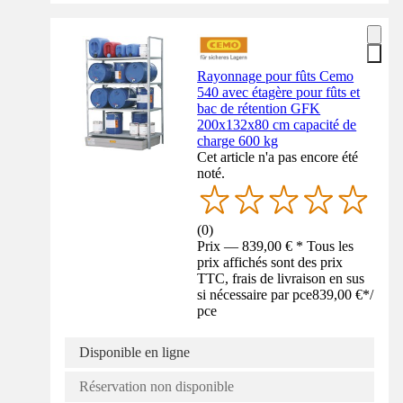
Rayonnage pour fûts Cemo
540 avec étagère pour fûts et
bac de rétention GFK
200x132x80 cm capacité de
charge 600 kg
Cet article n'a pas encore été
noté.
(
0
)
Prix — 839,00 € * Tous les
prix affichés sont des prix
TTC, frais de livraison en sus
si nécessaire par pce
839,00 €
*
/
pce
Disponible en ligne
Réservation non disponible