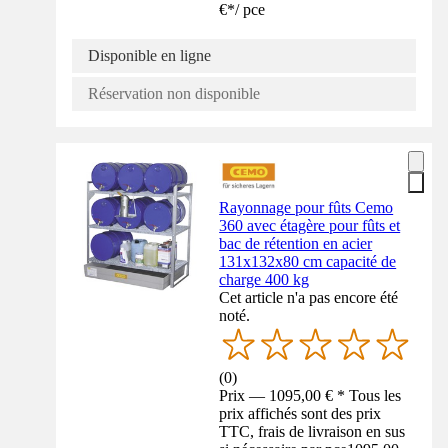
€
*
/
pce
Disponible en ligne
Réservation non disponible
Rayonnage pour fûts Cemo
360 avec étagère pour fûts et
bac de rétention en acier
131x132x80 cm capacité de
charge 400 kg
Cet article n'a pas encore été
noté.
(
0
)
Prix — 1095,00 € * Tous les
prix affichés sont des prix
TTC, frais de livraison en sus