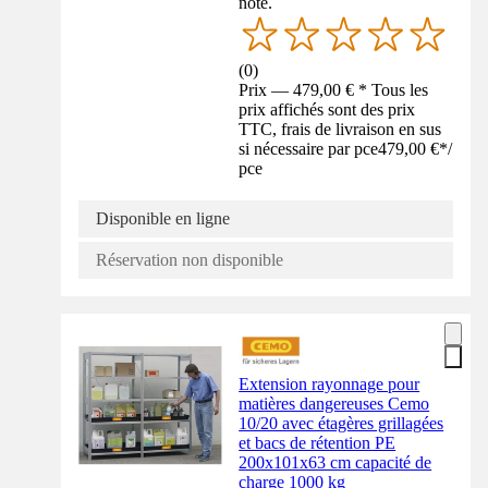
noté.
(
0
)
Prix — 479,00 € * Tous les
prix affichés sont des prix
TTC, frais de livraison en sus
si nécessaire par pce
479,00 €
*
/
pce
Disponible en ligne
Réservation non disponible
Extension rayonnage pour
matières dangereuses Cemo
10/20 avec étagères grillagées
et bacs de rétention PE
200x101x63 cm capacité de
charge 1000 kg