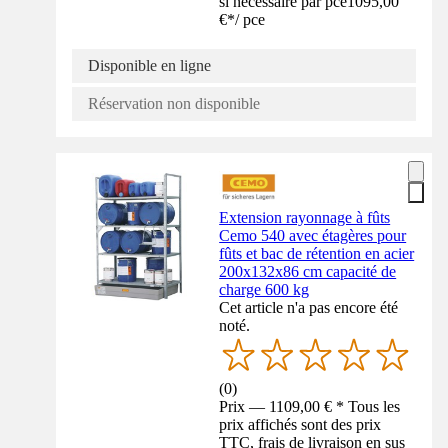
si nécessaire par pce
1095,00
€
*
/
pce
Disponible en ligne
Réservation non disponible
Extension rayonnage à fûts
Cemo 540 avec étagères pour
fûts et bac de rétention en acier
200x132x86 cm capacité de
charge 600 kg
Cet article n'a pas encore été
noté.
(
0
)
Prix — 1109,00 € * Tous les
prix affichés sont des prix
TTC, frais de livraison en sus