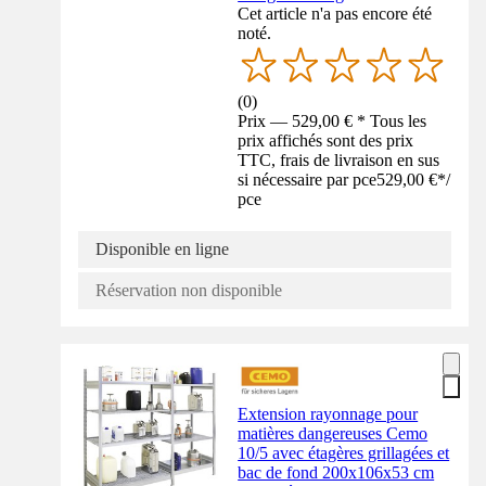
Cet article n'a pas encore été
noté.
(
0
)
Prix — 529,00 € * Tous les
prix affichés sont des prix
TTC, frais de livraison en sus
si nécessaire par pce
529,00 €
*
/
pce
Disponible en ligne
Réservation non disponible
Extension rayonnage pour
matières dangereuses Cemo
10/5 avec étagères grillagées et
bac de fond 200x106x53 cm