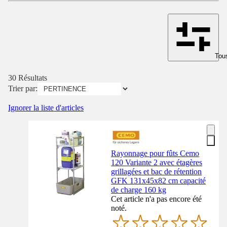
Tous
30 Résultats
Trier par:
Ignorer la liste d'articles
Rayonnage pour fûts Cemo
120 Variante 2 avec étagères
grillagées et bac de rétention
GFK 131x45x82 cm capacité
de charge 160 kg
Cet article n'a pas encore été
noté.