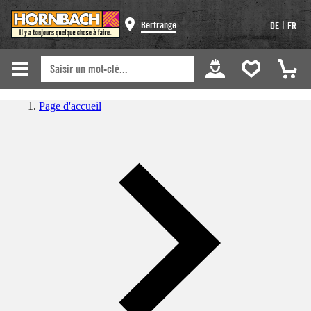
|
Bertrange
DE
FR
Page d'accueil