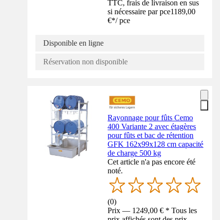
TTC, frais de livraison en sus
si nécessaire par pce
1189,00
€
*
/
pce
Disponible en ligne
Réservation non disponible
Rayonnage pour fûts Cemo
400 Variante 2 avec étagères
pour fûts et bac de rétention
GFK 162x99x128 cm capacité
de charge 500 kg
Cet article n'a pas encore été
noté.
(
0
)
Prix — 1249,00 € * Tous les
prix affichés sont des prix