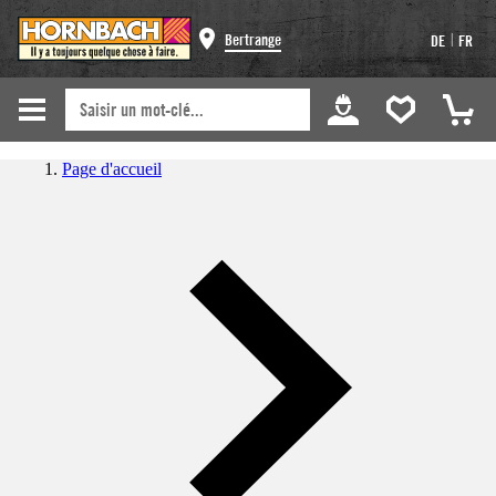
|
Bertrange
DE
FR
Page d'accueil