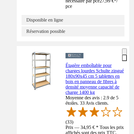
nécessaire par pce
27,99 €
*
/
pce
Disponible en ligne
Réservation possible
Étagère emboîtable pour
charges lourdes Schulte zingué
180x90x45 cm 5 tablettes en
bois en panneau de fibres à
densité moyenne capacité de
charge 1400 kg
Moyenne des avis : 2.9 de 5
étoiles. 33 Avis clients.
(
33
)
Prix — 34,95 € * Tous les prix
affichés sont des prix TTC,