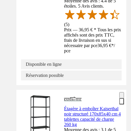
Moyenne des avis : 4.4 de 5
étoiles. 5 Avis clients.
(
5
)
Prix — 36,95 € * Tous les prix
affichés sont des prix TTC,
frais de livraison en sus si
nécessaire par pce
36,95 €
*
/
pce
Disponible en ligne
Réservation possible
Étagère à emboîter Kaiserthal
noir structuré 170x85x40 cm 4
tablettes capacité de charge
260 kg
Moyenne des avis : 3.1 de 5