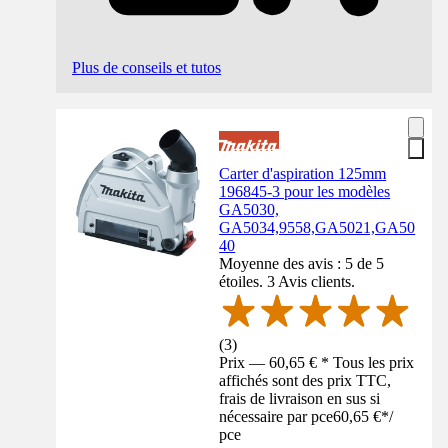
Plus de conseils et tutos
Carter d'aspiration 125mm
196845-3 pour les modèles
GA5030,
GA5034,9558,GA5021,GA50
40
Moyenne des avis : 5 de 5
étoiles. 3 Avis clients.
(
3
)
Prix — 60,65 € * Tous les prix
affichés sont des prix TTC,
frais de livraison en sus si
nécessaire par pce
60,65 €
*
/
pce