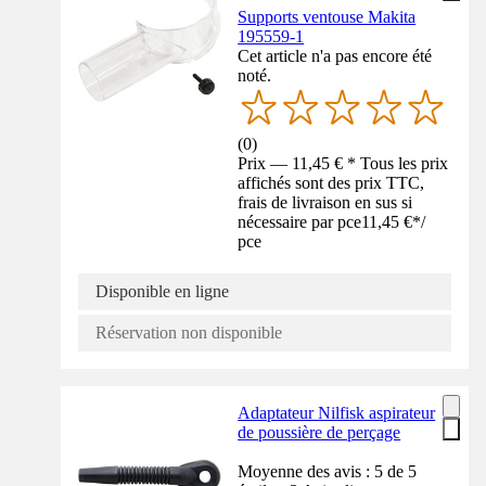
Supports ventouse Makita
195559-1
Cet article n'a pas encore été
noté.
(
0
)
Prix — 11,45 € * Tous les prix
affichés sont des prix TTC,
frais de livraison en sus si
nécessaire par pce
11,45 €
*
/
pce
Disponible en ligne
Réservation non disponible
Adaptateur Nilfisk aspirateur
de poussière de perçage
Moyenne des avis : 5 de 5