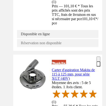
(
1
)
Prix — 101,10 € * Tous les
prix affichés sont des prix
TTC, frais de livraison en sus
si nécessaire par pce
101,10 €
*
/
pce
Disponible en ligne
Réservation non disponible
Carter d'aspiration Makita de
115 à 125 mm, pour série
XGT (40V)
Moyenne des avis : 5 de 5
étoiles. 1 Avis client.
(
1
)