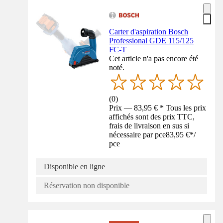
Carter d'aspiration Bosch
Professional GDE 115/125
FC-T
Cet article n'a pas encore été
noté.
(
0
)
Prix — 83,95 € * Tous les prix
affichés sont des prix TTC,
frais de livraison en sus si
nécessaire par pce
83,95 €
*
/
pce
Disponible en ligne
Réservation non disponible