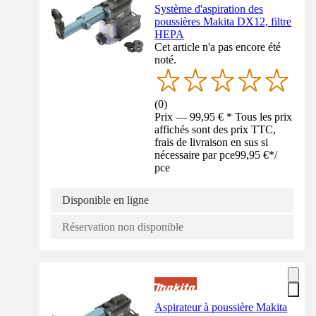
Système d'aspiration des
poussières Makita DX12, filtre
HEPA
Cet article n'a pas encore été
noté.
(
0
)
Prix — 99,95 € * Tous les prix
affichés sont des prix TTC,
frais de livraison en sus si
nécessaire par pce
99,95 €
*
/
pce
Disponible en ligne
Réservation non disponible
Aspirateur à poussière Makita