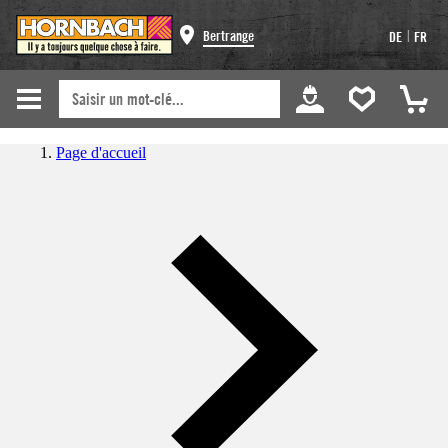
|
Bertrange
DE
FR
Page d'accueil