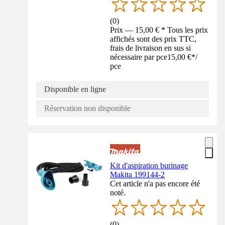
(
0
)
Prix — 15,00 € * Tous les prix
affichés sont des prix TTC,
frais de livraison en sus si
nécessaire par pce
15,00 €
*
/
pce
Disponible en ligne
Réservation non disponible
Kit d'aspiration burinage
Makita 199144-2
Cet article n'a pas encore été
noté.
(
0
)