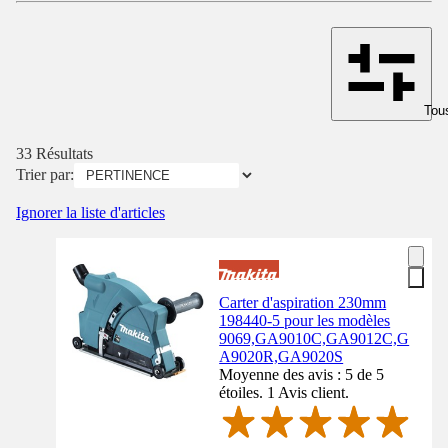
Tous
33 Résultats
Trier par:
Ignorer la liste d'articles
Carter d'aspiration 230mm
198440-5 pour les modèles
9069,GA9010C,GA9012C,G
A9020R,GA9020S
Moyenne des avis : 5 de 5
étoiles. 1 Avis client.