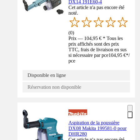
DX14 191E60-4
Cet article n'a pas encore été
noté.
(
0
)
Prix — 104,95 € * Tous les
prix affichés sont des prix
TTC, frais de livraison en sus
si nécessaire par pce
104,95 €
*
/
pce
Disponible en ligne
Réservation non disponible
Aspiration de la poussière
DX08 Makita 199581-0 pour
DHR280
Cet article n'a pas encore été