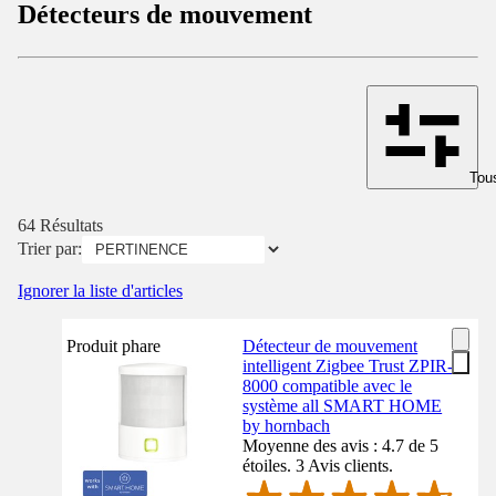
Détecteurs de mouvement
Tous
64 Résultats
Trier par:
Ignorer la liste d'articles
Produit phare
Détecteur de mouvement
intelligent Zigbee Trust ZPIR-
8000 compatible avec le
système all SMART HOME
by hornbach
Moyenne des avis : 4.7 de 5
étoiles. 3 Avis clients.