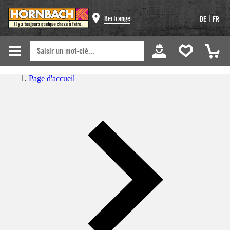
|
Bertrange
DE
FR
Page d'accueil