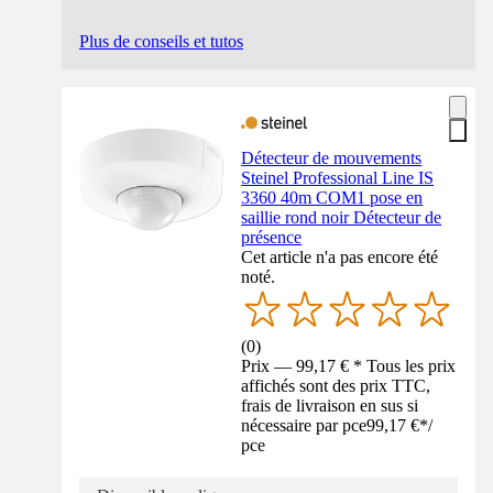
Plus de conseils et tutos
Détecteur de mouvements
Steinel Professional Line IS
3360 40m COM1 pose en
saillie rond noir Détecteur de
présence
Cet article n'a pas encore été
noté.
(
0
)
Prix — 99,17 € * Tous les prix
affichés sont des prix TTC,
frais de livraison en sus si
nécessaire par pce
99,17 €
*
/
pce