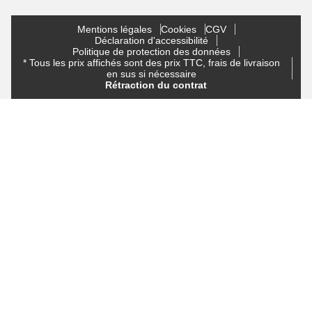
Mentions légales
Cookies
CGV
Déclaration d'accessibilité
Politique de protection des données
* Tous les prix affichés sont des prix TTC, frais de livraison
en sus si nécessaire
Rétraction du contrat