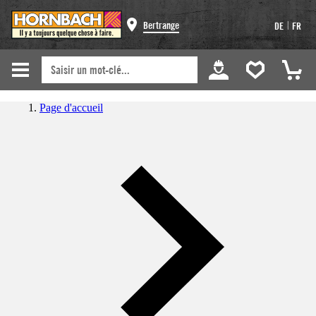
|
Bertrange
DE
FR
Page d'accueil