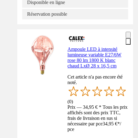
Disponible en ligne
Réservation possible
Ampoule LED à intensité
lumineuse variable E27/6W
rose 80 lm 1800 K blanc
chaud LxØ 28 x 16,5 cm
Cet article n'a pas encore été
noté.
(
0
)
Prix — 34,95 € * Tous les prix
affichés sont des prix TTC,
frais de livraison en sus si
nécessaire par pce
34,95 €
*
/
pce