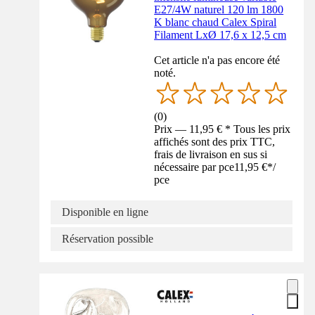
E27/4W naturel 120 lm 1800
K blanc chaud Calex Spiral
Filament LxØ 17,6 x 12,5 cm
Cet article n'a pas encore été
noté.
(
0
)
Prix — 11,95 € * Tous les prix
affichés sont des prix TTC,
frais de livraison en sus si
nécessaire par pce
11,95 €
*
/
pce
Disponible en ligne
Réservation possible