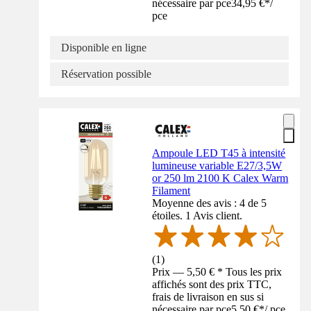
nécessaire par pce
34,95 €
*
/
pce
Disponible en ligne
Réservation possible
Ampoule LED T45 à intensité
lumineuse variable E27/3,5W
or 250 lm 2100 K Calex Warm
Filament
Moyenne des avis : 4 de 5
étoiles. 1 Avis client.
(
1
)
Prix — 5,50 € * Tous les prix
affichés sont des prix TTC,
frais de livraison en sus si
nécessaire par pce
5,50 €
*
/
pce