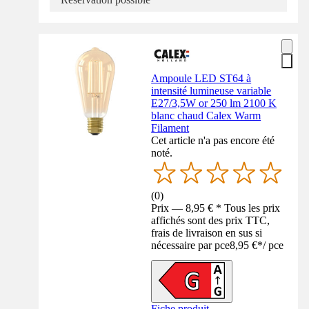
Ampoule LED ST64 à
intensité lumineuse variable
E27/3,5W or 250 lm 2100 K
blanc chaud Calex Warm
Filament
Cet article n'a pas encore été
noté.
(
0
)
Prix — 8,95 € * Tous les prix
affichés sont des prix TTC,
frais de livraison en sus si
nécessaire par pce
8,95 €
*
/
pce
Fiche produit