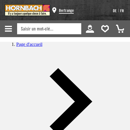
|
Bertrange
DE
FR
Page d'accueil