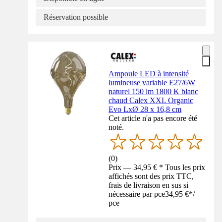
Réservation possible
Ampoule LED à intensité
lumineuse variable E27/6W
naturel 150 lm 1800 K blanc
chaud Calex XXL Organic
Evo LxØ 28 x 16,8 cm
Cet article n'a pas encore été
noté.
(
0
)
Prix — 34,95 € * Tous les prix
affichés sont des prix TTC,
frais de livraison en sus si
nécessaire par pce
34,95 €
*
/
pce