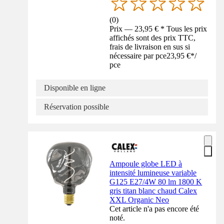
(
0
)
Prix — 23,95 € * Tous les prix
affichés sont des prix TTC,
frais de livraison en sus si
nécessaire par pce
23,95 €
*
/
pce
Disponible en ligne
Réservation possible
Ampoule globe LED à
intensité lumineuse variable
G125 E27/4W 80 lm 1800 K
gris titan blanc chaud Calex
XXL Organic Neo
Cet article n'a pas encore été
noté.