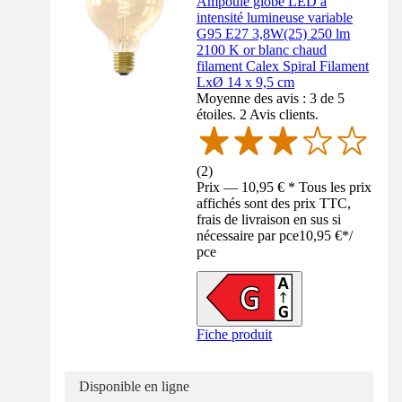
Ampoule globe LED à
intensité lumineuse variable
G95 E27 3,8W(25) 250 lm
2100 K or blanc chaud
filament Calex Spiral Filament
LxØ 14 x 9,5 cm
Moyenne des avis : 3 de 5
étoiles. 2 Avis clients.
(
2
)
Prix — 10,95 € * Tous les prix
affichés sont des prix TTC,
frais de livraison en sus si
nécessaire par pce
10,95 €
*
/
pce
Fiche produit
Disponible en ligne