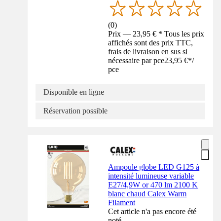
(
0
)
Prix — 23,95 € * Tous les prix
affichés sont des prix TTC,
frais de livraison en sus si
nécessaire par pce
23,95 €
*
/
pce
Disponible en ligne
Réservation possible
Ampoule globe LED G125 à
intensité lumineuse variable
E27/4,9W or 470 lm 2100 K
blanc chaud Calex Warm
Filament
Cet article n'a pas encore été
noté.