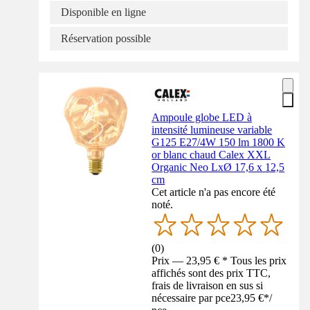
Disponible en ligne
Réservation possible
Ampoule globe LED à
intensité lumineuse variable
G125 E27/4W 150 lm 1800 K
or blanc chaud Calex XXL
Organic Neo LxØ 17,6 x 12,5
cm
Cet article n'a pas encore été
noté.
(
0
)
Prix — 23,95 € * Tous les prix
affichés sont des prix TTC,
frais de livraison en sus si
nécessaire par pce
23,95 €
*
/