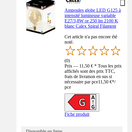
Ampoules globe LED G125 à
intensité lumineuse variable
E27/3,8W or 250 lm 2100 K
blanc Calex Spiral Filament
Cet article n'a pas encore été
noté.
(
0
)
Prix — 11,50 € * Tous les prix
affichés sont des prix TTC,
frais de livraison en sus si
nécessaire par pce
11,50 €
*
/
pce
Fiche produit
Disponible en ligne