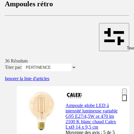
Ampoules rétro
Tous
36 Résultats
Trier par:
Ignorer la liste d'articles
Ampoule globe LED à
intensité lumineuse variable
G95 E27/4,5W or 470 lm
2100 K blanc chaud Calex
LxØ 14 x 9,5 cm
Moyenne des avis : 5 de 5