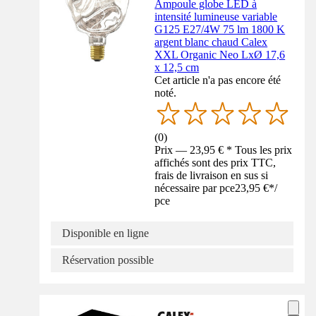
Ampoule globe LED à
intensité lumineuse variable
G125 E27/4W 75 lm 1800 K
argent blanc chaud Calex
XXL Organic Neo LxØ 17,6
x 12,5 cm
Cet article n'a pas encore été
noté.
(
0
)
Prix — 23,95 € * Tous les prix
affichés sont des prix TTC,
frais de livraison en sus si
nécessaire par pce
23,95 €
*
/
pce
Disponible en ligne
Réservation possible