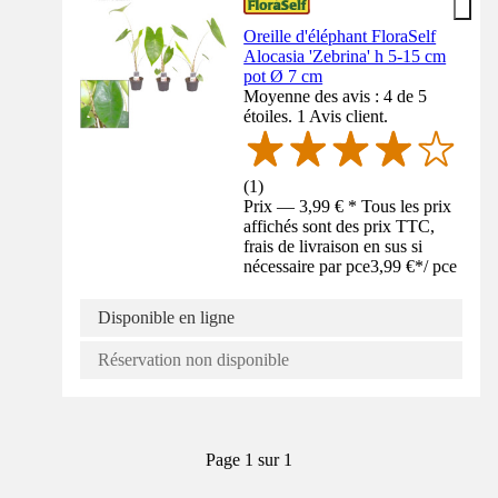
Oreille d'éléphant FloraSelf
Alocasia 'Zebrina' h 5-15 cm
pot Ø 7 cm
Moyenne des avis : 4 de 5
étoiles. 1 Avis client.
(
1
)
Prix — 3,99 € * Tous les prix
affichés sont des prix TTC,
frais de livraison en sus si
nécessaire par pce
3,99 €
*
/
pce
Disponible en ligne
Réservation non disponible
Page 1 sur 1