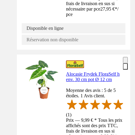
frais de livraison en sus si
nécessaire par pce
27,95 €
*
/
pce
Disponible en ligne
Réservation non disponible
Alocasie Frydek FloraSelf h
env. 30 cm pot Ø 12 cm
Moyenne des avis : 5 de 5
étoiles. 1 Avis client.
(
1
)
Prix — 9,99 € * Tous les prix
affichés sont des prix TTC,
frais de livraison en sus si