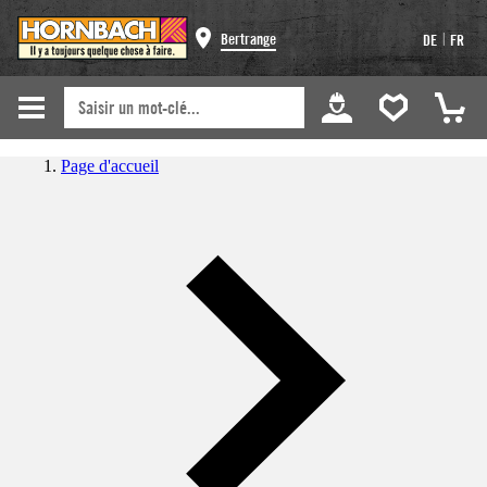
|
Bertrange
DE
FR
Page d'accueil