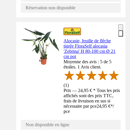
Réservation non disponible
Alocasie, feuille de flèche
tigrée FloraSelf alocasia
'Zebrina' H 80-100 cm Ø 21
cm pot
Moyenne des avis : 5 de 5
étoiles. 1 Avis client.
(
1
)
Prix — 24,95 € * Tous les prix
affichés sont des prix TTC,
frais de livraison en sus si
nécessaire par pce
24,95 €
*
/
pce
Non disponible en ligne