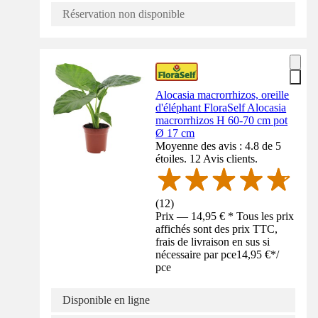
Réservation non disponible
Alocasia macrorrhizos, oreille
d'éléphant FloraSelf Alocasia
macrorrhizos H 60-70 cm pot
Ø 17 cm
Moyenne des avis : 4.8 de 5
étoiles. 12 Avis clients.
(
12
)
Prix — 14,95 € * Tous les prix
affichés sont des prix TTC,
frais de livraison en sus si
nécessaire par pce
14,95 €
*
/
pce
Disponible en ligne