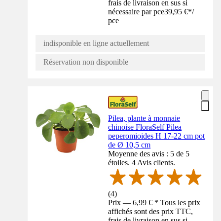
frais de livraison en sus si
nécessaire par pce
39,95 €
*
/
pce
indisponible en ligne actuellement
Réservation non disponible
Pilea, plante à monnaie
chinoise FloraSelf Pilea
peperomioides H 17-22 cm pot
de Ø 10,5 cm
Moyenne des avis : 5 de 5
étoiles. 4 Avis clients.
(
4
)
Prix — 6,99 € * Tous les prix
affichés sont des prix TTC,
frais de livraison en sus si