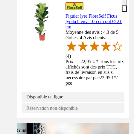
Figuier lyre FloraSelf Ficus
lyrata h env. 105 cm pot Ø 21
cm
Moyenne des avis : 4.3 de 5
étoiles. 4 Avis clients.
(
4
)
Prix — 22,95 € * Tous les prix
affichés sont des prix TTC,
frais de livraison en sus si
nécessaire par pce
22,95 €
*
/
pce
Disponible en ligne
Réservation non disponible
Guide