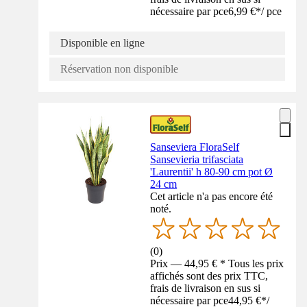
nécessaire par pce
6,99 €
*
/
pce
Disponible en ligne
Réservation non disponible
Sanseviera FloraSelf
Sansevieria trifasciata
'Laurentii' h 80-90 cm pot Ø
24 cm
Cet article n'a pas encore été
noté.
(
0
)
Prix — 44,95 € * Tous les prix
affichés sont des prix TTC,
frais de livraison en sus si
nécessaire par pce
44,95 €
*
/