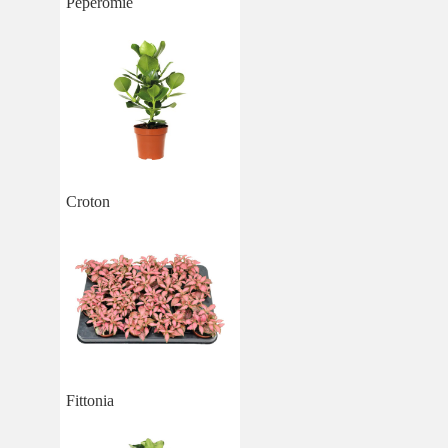
Pépéromie
Croton
Fittonia