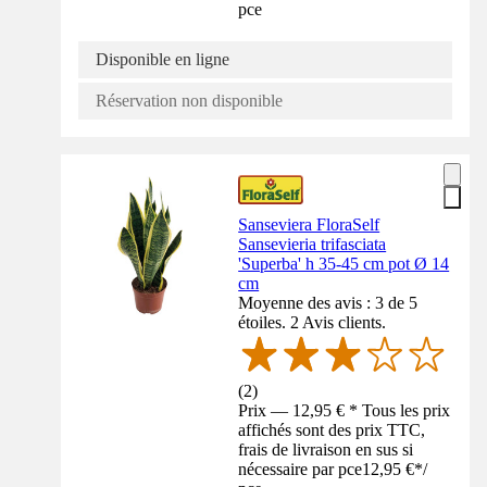
pce
Disponible en ligne
Réservation non disponible
Sanseviera FloraSelf
Sansevieria trifasciata
'Superba' h 35-45 cm pot Ø 14
cm
Moyenne des avis : 3 de 5
étoiles. 2 Avis clients.
(
2
)
Prix — 12,95 € * Tous les prix
affichés sont des prix TTC,
frais de livraison en sus si
nécessaire par pce
12,95 €
*
/