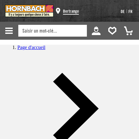
|
Bertrange
DE
FR
Page d'accueil