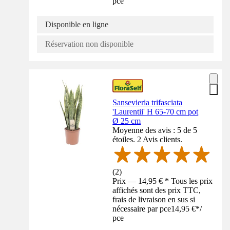
pce
Disponible en ligne
Réservation non disponible
Sansevieria trifasciata
'Laurentii' H 65-70 cm pot
Ø 25 cm
Moyenne des avis : 5 de 5
étoiles. 2 Avis clients.
(
2
)
Prix — 14,95 € * Tous les prix
affichés sont des prix TTC,
frais de livraison en sus si
nécessaire par pce
14,95 €
*
/
pce