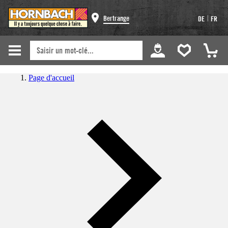
|
Bertrange
DE
FR
Page d'accueil