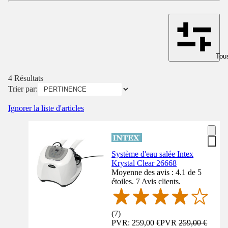
Tous
4 Résultats
Trier par:
Ignorer la liste d'articles
Système d'eau salée Intex
Krystal Clear 26668
Moyenne des avis : 4.1 de 5
étoiles. 7 Avis clients.
(
7
)
PVR: 259,00 €
PVR
259,00 €