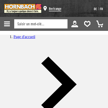
|
Bertrange
DE
FR
Page d'accueil