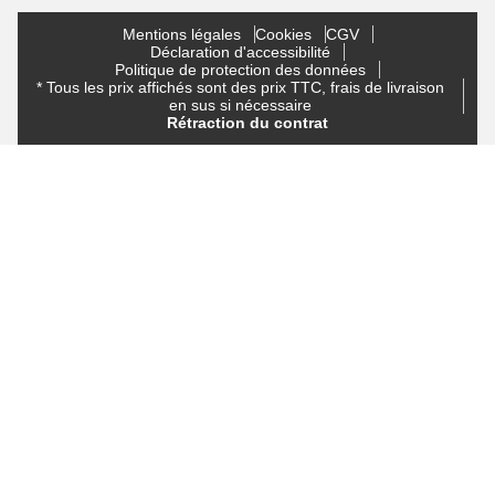
Mentions légales
Cookies
CGV
Déclaration d'accessibilité
Politique de protection des données
* Tous les prix affichés sont des prix TTC, frais de livraison
en sus si nécessaire
Rétraction du contrat