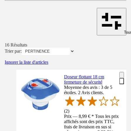
Tous
16 Résultats
Trier par:
Ignorer la liste d'articles
Doseur flottant 18 cm
fermeture de sécurité
Moyenne des avis : 3 de 5
étoiles. 2 Avis clients.
(
2
)
Prix — 8,99 € * Tous les prix
affichés sont des prix TTC,
frais de livraison en sus si