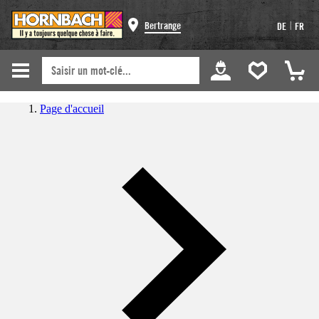
|
Bertrange
DE
FR
Page d'accueil