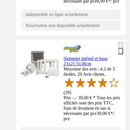
nécessaire par pce
8,99 €
*
/
pce
indisponible en ligne actuellement
Réservation non disponible actuellement
Skimmer intégré et buse
23x21.5x38cm
Moyenne des avis : 4.2 de 5
étoiles. 29 Avis clients.
(
29
)
Prix — 39,00 € * Tous les prix
affichés sont des prix TTC,
frais de livraison en sus si
nécessaire par pce
39,00 €
*
/
pce