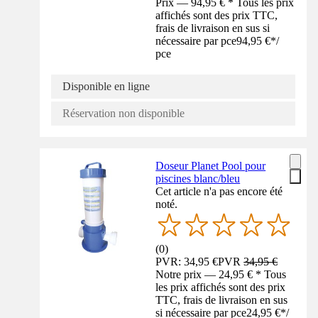
Prix — 94,95 € * Tous les prix
affichés sont des prix TTC,
frais de livraison en sus si
nécessaire par pce
94,95 €
*
/
pce
Disponible en ligne
Réservation non disponible
Doseur Planet Pool pour
piscines blanc/bleu
Cet article n'a pas encore été
noté.
(
0
)
PVR: 34,95 €
PVR
34,95 €
Notre prix — 24,95 € * Tous
les prix affichés sont des prix
TTC, frais de livraison en sus
si nécessaire par pce
24,95 €
*
/