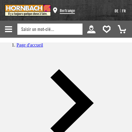
|
Bertrange
DE
FR
Page d'accueil