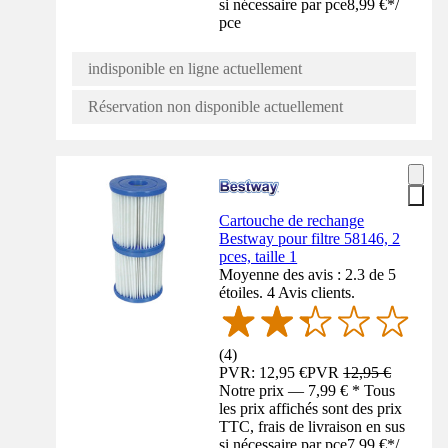
si nécessaire par pce
8,99 €
*
/
pce
indisponible en ligne actuellement
Réservation non disponible actuellement
Cartouche de rechange
Bestway pour filtre 58146, 2
pces, taille 1
Moyenne des avis : 2.3 de 5
étoiles. 4 Avis clients.
(
4
)
PVR: 12,95 €
PVR
12,95 €
Notre prix — 7,99 € * Tous
les prix affichés sont des prix
TTC, frais de livraison en sus
si nécessaire par pce
7,99 €
*
/