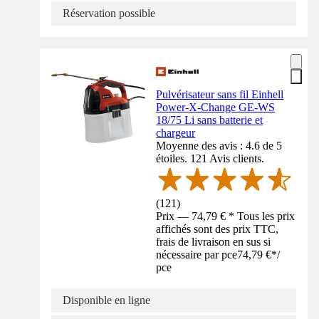
Réservation possible
Pulvérisateur sans fil Einhell
Power-X-Change GE-WS
18/75 Li sans batterie et
chargeur
Moyenne des avis : 4.6 de 5
étoiles. 121 Avis clients.
(
121
)
Prix — 74,79 € * Tous les prix
affichés sont des prix TTC,
frais de livraison en sus si
nécessaire par pce
74,79 €
*
/
pce
Disponible en ligne