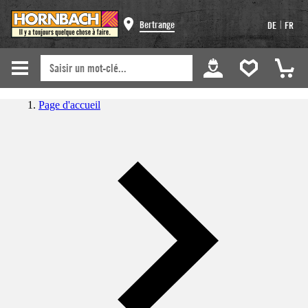
|
Bertrange
DE
FR
Page d'accueil