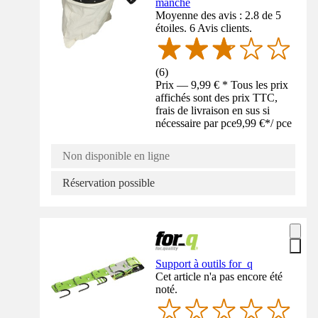
manche
Moyenne des avis : 2.8 de 5
étoiles. 6 Avis clients.
(
6
)
Prix — 9,99 € * Tous les prix
affichés sont des prix TTC,
frais de livraison en sus si
nécessaire par pce
9,99 €
*
/
pce
Non disponible en ligne
Réservation possible
Support à outils for_q
Cet article n'a pas encore été
noté.