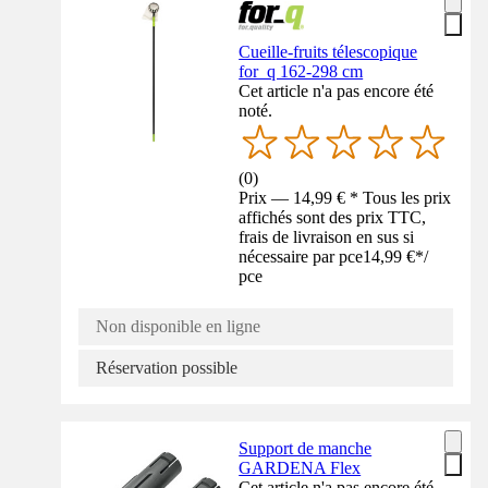
Cueille-fruits télescopique
for_q 162-298 cm
Cet article n'a pas encore été
noté.
(
0
)
Prix — 14,99 € * Tous les prix
affichés sont des prix TTC,
frais de livraison en sus si
nécessaire par pce
14,99 €
*
/
pce
Non disponible en ligne
Réservation possible
Support de manche
GARDENA Flex
Cet article n'a pas encore été