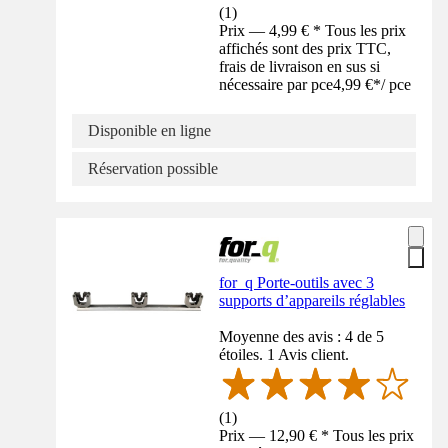
(
1
)
Prix — 4,99 € * Tous les prix
affichés sont des prix TTC,
frais de livraison en sus si
nécessaire par pce
4,99 €
*
/
pce
Disponible en ligne
Réservation possible
for_q Porte-outils avec 3
supports d’appareils réglables
Moyenne des avis : 4 de 5
étoiles. 1 Avis client.
(
1
)
Prix — 12,90 € * Tous les prix