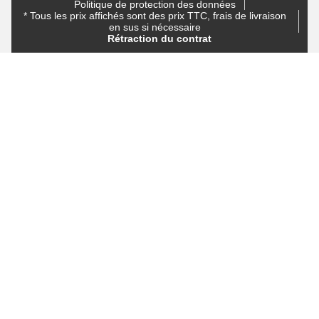
Politique de protection des données
* Tous les prix affichés sont des prix TTC, frais de livraison
en sus si nécessaire
Rétraction du contrat