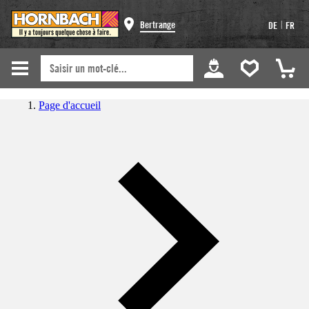
|
Bertrange
DE
FR
Page d'accueil