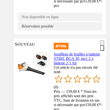
si nécessaire par pce
129,00 €
*
/
pce
Non disponible en ligne
Réservation possible
NOUVEAU
Souffleur de feuilles à batterie
STIHL BGA 30, incl. 2 x
batterie 2,5 Ah
Cet article n'a pas encore été
noté.
(
0
)
Prix — 159,00 € * Tous les
prix affichés sont des prix
TTC, frais de livraison en sus
si nécessaire par pce
159,00 €
*
/
pce