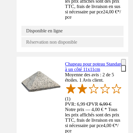
les prix affichés sont des prix
TTC, frais de livraison en sus
si nécessaire par pce
24,00 €
*
/
pce
Disponible en ligne
Réservation non disponible
Chapeau pour poteau Standard
à un côté 11x11cm
Moyenne des avis : 2 de 5
étoiles. 1 Avis client.
(
1
)
PVR: 6,99 €
PVR
6,99 €
Notre prix — 4,00 € * Tous
les prix affichés sont des prix
TTC, frais de livraison en sus
si nécessaire par pce
4,00 €
*
/
pce