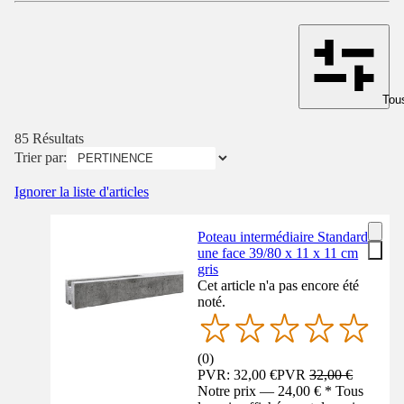
Tous
85 Résultats
Trier par:
Ignorer la liste d'articles
Poteau intermédiaire Standard
une face 39/80 x 11 x 11 cm
gris
Cet article n'a pas encore été
noté.
(
0
)
PVR: 32,00 €
PVR
32,00 €
Notre prix — 24,00 € * Tous