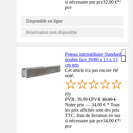
si nécessaire par pce
32,00 €
*
/
pce
Disponible en ligne
Réservation non disponible
Poteau intermédiaire Standard
double face 39/80 x 13 x 13
cm gris
Cet article n'a pas encore été
noté.
(
0
)
PVR: 39,99 €
PVR
39,99 €
Notre prix — 34,00 € * Tous
les prix affichés sont des prix
TTC, frais de livraison en sus
si nécessaire par pce
34,00 €
*
/
pce