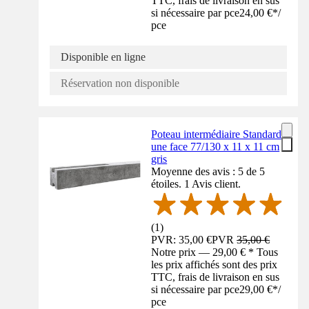
TTC, frais de livraison en sus
si nécessaire par pce
24,00 €
*
/
pce
Disponible en ligne
Réservation non disponible
Poteau intermédiaire Standard
une face 77/130 x 11 x 11 cm
gris
Moyenne des avis : 5 de 5
étoiles. 1 Avis client.
(
1
)
PVR: 35,00 €
PVR
35,00 €
Notre prix — 29,00 € * Tous
les prix affichés sont des prix
TTC, frais de livraison en sus
si nécessaire par pce
29,00 €
*
/
pce