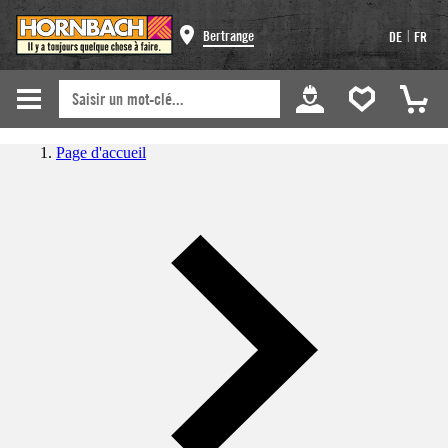
|
Bertrange
DE
FR
Page d'accueil