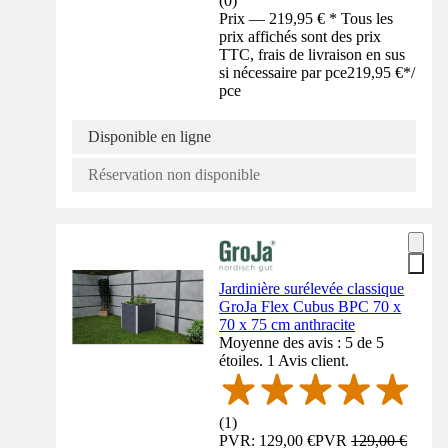
(
0
)
Prix — 219,95 € * Tous les
prix affichés sont des prix
TTC, frais de livraison en sus
si nécessaire par pce
219,95 €
*
/
pce
Disponible en ligne
Réservation non disponible
Jardinière surélevée classique
GroJa Flex Cubus BPC 70 x
70 x 75 cm anthracite
Moyenne des avis : 5 de 5
étoiles. 1 Avis client.
(
1
)
PVR: 129,00 €
PVR
129,00 €