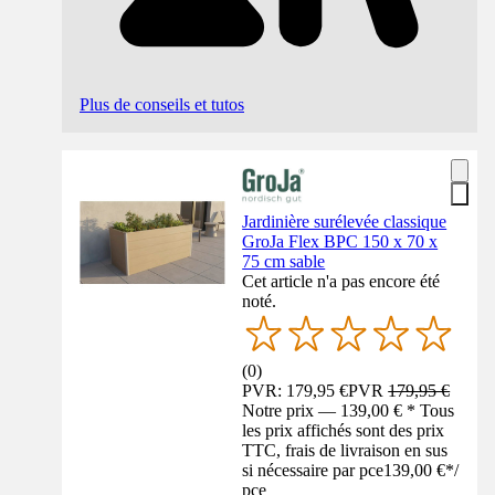
Plus de conseils et tutos
Jardinière surélevée classique
GroJa Flex BPC 150 x 70 x
75 cm sable
Cet article n'a pas encore été
noté.
(
0
)
PVR: 179,95 €
PVR
179,95 €
Notre prix — 139,00 € * Tous
les prix affichés sont des prix
TTC, frais de livraison en sus
si nécessaire par pce
139,00 €
*
/
pce