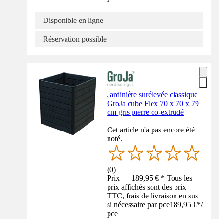
Disponible en ligne
Réservation possible
Jardinière surélevée classique
GroJa cube Flex 70 x 70 x 79
cm gris pierre co-extrudé
Cet article n'a pas encore été
noté.
(
0
)
Prix — 189,95 € * Tous les
prix affichés sont des prix
TTC, frais de livraison en sus
si nécessaire par pce
189,95 €
*
/
pce