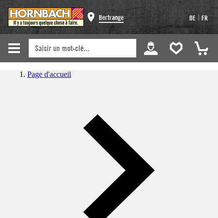
|
Bertrange
DE
FR
Page d'accueil