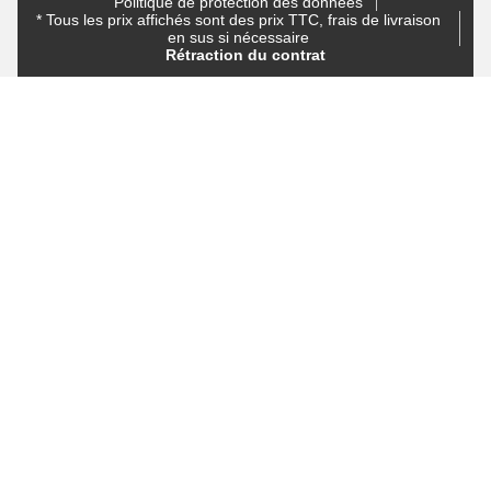
Politique de protection des données
* Tous les prix affichés sont des prix TTC, frais de livraison
en sus si nécessaire
Rétraction du contrat