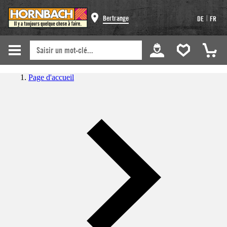
|
Bertrange
DE
FR
Page d'accueil