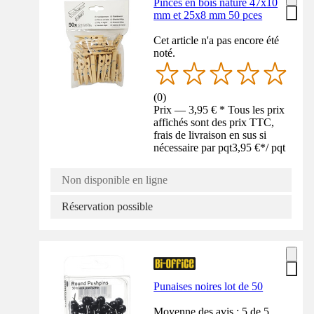
Pinces en bois nature 47x10
mm et 25x8 mm 50 pces
Cet article n'a pas encore été
noté.
(
0
)
Prix — 3,95 € * Tous les prix
affichés sont des prix TTC,
frais de livraison en sus si
nécessaire par pqt
3,95 €
*
/
pqt
Non disponible en ligne
Réservation possible
Punaises noires lot de 50
Moyenne des avis : 5 de 5