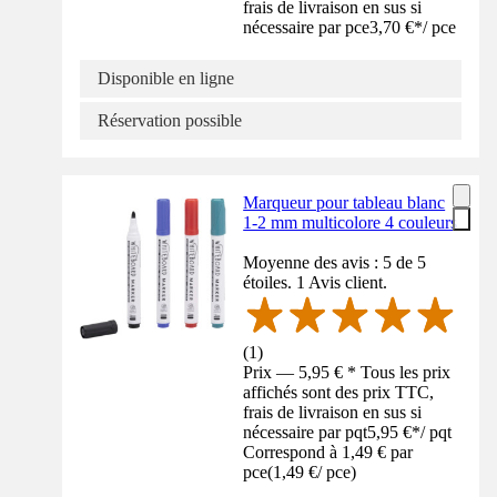
frais de livraison en sus si
nécessaire par pce
3,70 €
*
/
pce
Disponible en ligne
Réservation possible
Marqueur pour tableau blanc
1-2 mm multicolore 4 couleurs
Moyenne des avis : 5 de 5
étoiles. 1 Avis client.
(
1
)
Prix — 5,95 € * Tous les prix
affichés sont des prix TTC,
frais de livraison en sus si
nécessaire par pqt
5,95 €
*
/
pqt
Correspond à 1,49 € par
pce
(
1,49 €
/
pce
)