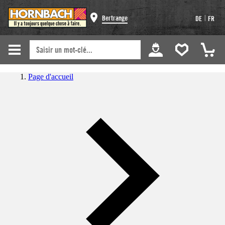
|
Bertrange
DE
FR
Page d'accueil