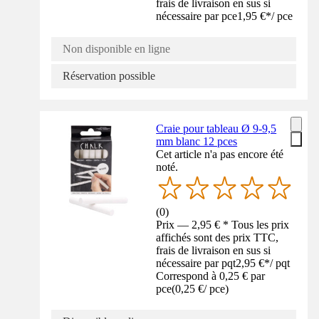
frais de livraison en sus si
nécessaire par pce
1,95 €
*
/
pce
Non disponible en ligne
Réservation possible
Craie pour tableau Ø 9-9,5
mm blanc 12 pces
Cet article n'a pas encore été
noté.
(
0
)
Prix — 2,95 € * Tous les prix
affichés sont des prix TTC,
frais de livraison en sus si
nécessaire par pqt
2,95 €
*
/
pqt
Correspond à 0,25 € par
pce
(
0,25 €
/
pce
)