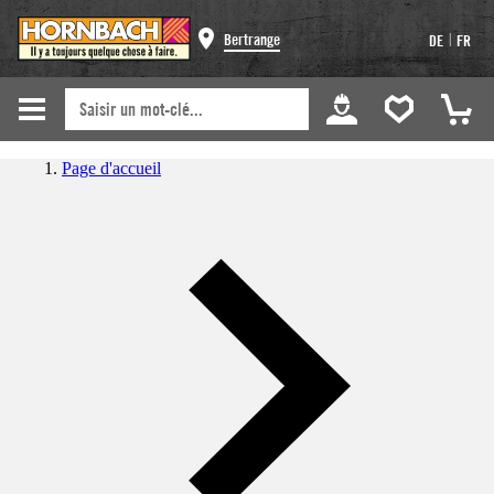
|
Bertrange
DE
FR
Page d'accueil