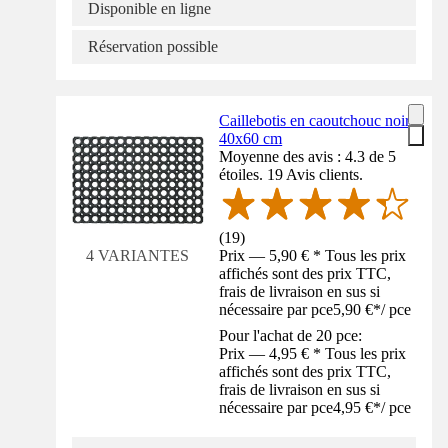
Disponible en ligne
Réservation possible
Caillebotis en caoutchouc noir
40x60 cm
Moyenne des avis : 4.3 de 5
étoiles. 19 Avis clients.
(
19
)
Prix — 5,90 € * Tous les prix
4 VARIANTES
affichés sont des prix TTC,
frais de livraison en sus si
nécessaire par pce
5,90 €
*
/
pce
Pour l'achat de 20 pce:
Prix — 4,95 € * Tous les prix
affichés sont des prix TTC,
frais de livraison en sus si
nécessaire par pce
4,95 €
*
/
pce