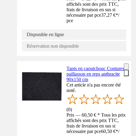
affichés sont des prix TTC,
frais de livraison en sus si
nécessaire par pce
37,27 €
*
/
pce
Disponible en ligne
Réservation non disponible
Tapis en caoutchouc Contures
paillasson en reps anthracite
90x150 cm
Cet article n'a pas encore été
noté.
(
0
)
Prix — 60,50 € * Tous les prix
affichés sont des prix TTC,
frais de livraison en sus si
nécessaire par pce
60,50 €
*
/