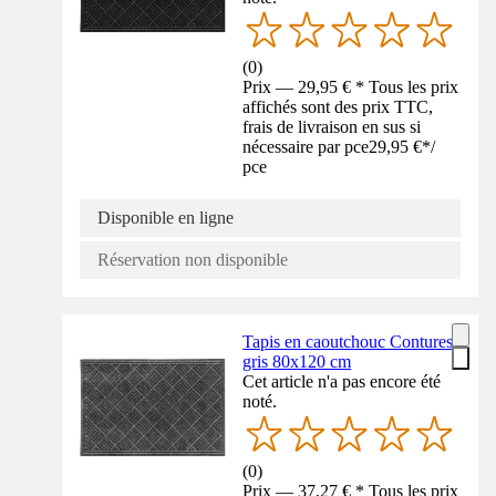
(
0
)
Prix — 29,95 € * Tous les prix
affichés sont des prix TTC,
frais de livraison en sus si
nécessaire par pce
29,95 €
*
/
pce
Disponible en ligne
Réservation non disponible
Tapis en caoutchouc Contures
gris 80x120 cm
Cet article n'a pas encore été
noté.
(
0
)
Prix — 37,27 € * Tous les prix