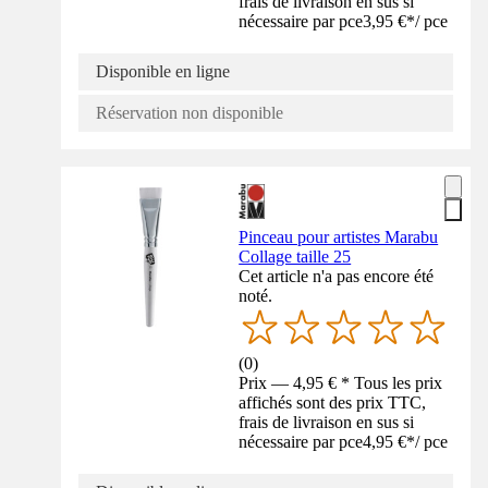
frais de livraison en sus si
nécessaire par pce
3,95 €
*
/
pce
Disponible en ligne
Réservation non disponible
Pinceau pour artistes Marabu
Collage taille 25
Cet article n'a pas encore été
noté.
(
0
)
Prix — 4,95 € * Tous les prix
affichés sont des prix TTC,
frais de livraison en sus si
nécessaire par pce
4,95 €
*
/
pce