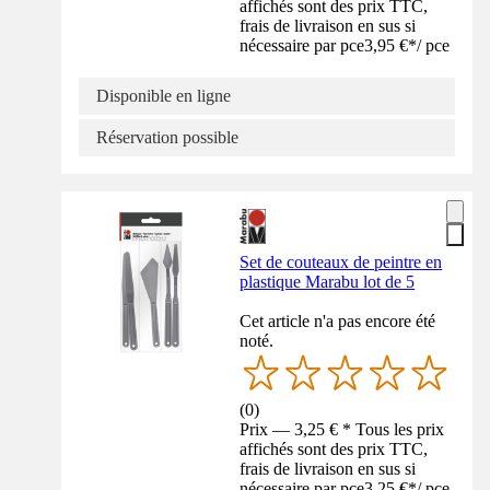
affichés sont des prix TTC,
frais de livraison en sus si
nécessaire par pce
3,95 €
*
/
pce
Disponible en ligne
Réservation possible
Set de couteaux de peintre en
plastique Marabu lot de 5
Cet article n'a pas encore été
noté.
(
0
)
Prix — 3,25 € * Tous les prix
affichés sont des prix TTC,
frais de livraison en sus si
nécessaire par pce
3,25 €
*
/
pce