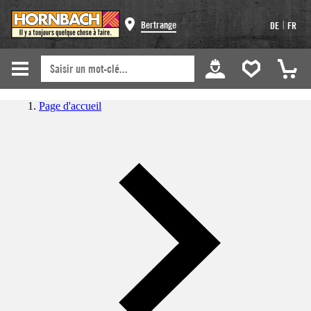
|
Bertrange
DE
FR
Page d'accueil