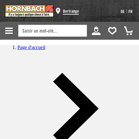
|
Bertrange
DE
FR
Page d'accueil