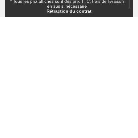
* Tous les prix affichés sont des prix TTC, frais de livraison
en sus si nécessaire
Rétraction du contrat