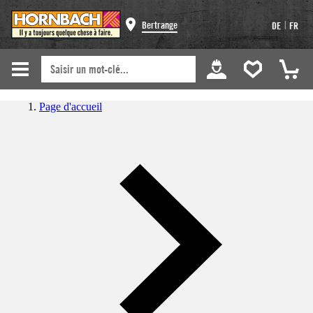
|
Bertrange
DE
FR
Page d'accueil