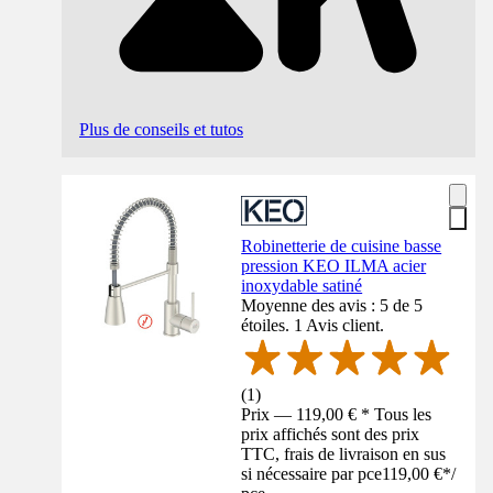
Plus de conseils et tutos
Robinetterie de cuisine basse
pression KEO ILMA acier
inoxydable satiné
Moyenne des avis : 5 de 5
étoiles. 1 Avis client.
(
1
)
Prix — 119,00 € * Tous les
prix affichés sont des prix
TTC, frais de livraison en sus
si nécessaire par pce
119,00 €
*
/