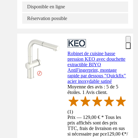
Disponible en ligne
Réservation possible
Robinet de cuisine basse
pression KEO avec douchette
extractible BIYO
AntiFingerprint, montage
rapide par dessous "Quickfix"
acier inoxydable satiné
Moyenne des avis : 5 de 5
étoiles. 1 Avis client.
(
1
)
Prix — 129,00 € * Tous les
prix affichés sont des prix
TTC, frais de livraison en sus
si nécessaire par pce
129,00 €
*
/