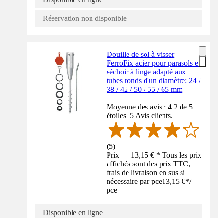
Réservation non disponible
Douille de sol à visser
FerroFix acier pour parasols et
séchoir à linge adapté aux
tubes ronds d'un diamètre: 24 /
38 / 42 / 50 / 55 / 65 mm
Moyenne des avis : 4.2 de 5
étoiles. 5 Avis clients.
(
5
)
Prix — 13,15 € * Tous les prix
affichés sont des prix TTC,
frais de livraison en sus si
nécessaire par pce
13,15 €
*
/
pce
Disponible en ligne