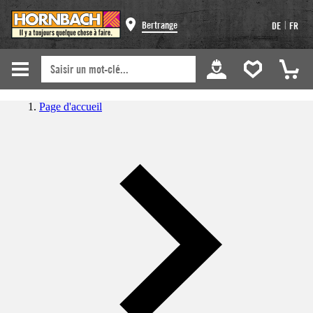
|
Bertrange
DE
FR
Page d'accueil