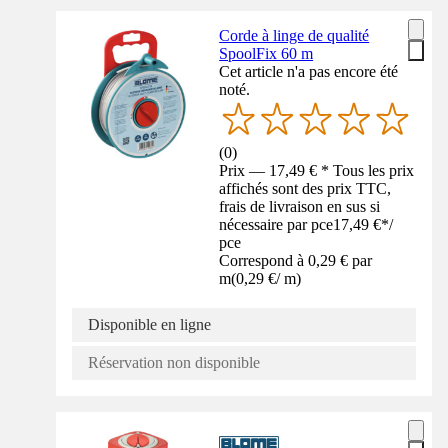
Corde à linge de qualité
SpoolFix 60 m
Cet article n'a pas encore été
noté.
(
0
)
Prix — 17,49 € * Tous les prix
affichés sont des prix TTC,
frais de livraison en sus si
nécessaire par pce
17,49 €
*
/
pce
Correspond à 0,29 € par
m
(
0,29 €
/
m
)
Disponible en ligne
Réservation non disponible