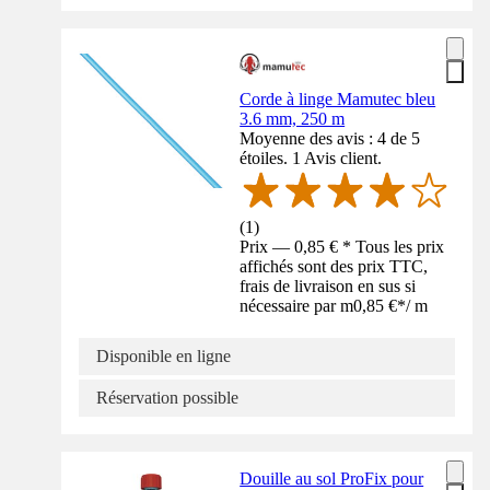
Corde à linge Mamutec bleu
3.6 mm, 250 m
Moyenne des avis : 4 de 5
étoiles. 1 Avis client.
(
1
)
Prix — 0,85 € * Tous les prix
affichés sont des prix TTC,
frais de livraison en sus si
nécessaire par m
0,85 €
*
/
m
Disponible en ligne
Réservation possible
Douille au sol ProFix pour