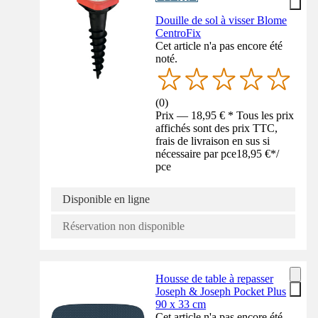
Douille de sol à visser Blome
CentroFix
Cet article n'a pas encore été
noté.
(
0
)
Prix — 18,95 € * Tous les prix
affichés sont des prix TTC,
frais de livraison en sus si
nécessaire par pce
18,95 €
*
/
pce
Disponible en ligne
Réservation non disponible
Housse de table à repasser
Joseph & Joseph Pocket Plus
90 x 33 cm
Cet article n'a pas encore été