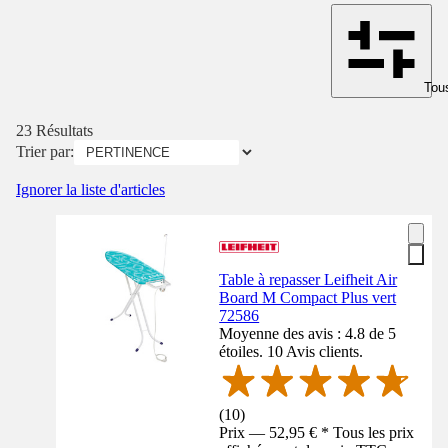
Tous
23 Résultats
Trier par:
Ignorer la liste d'articles
Table à repasser Leifheit Air
Board M Compact Plus vert
72586
Moyenne des avis : 4.8 de 5
étoiles. 10 Avis clients.
(
10
)
Prix — 52,95 € * Tous les prix