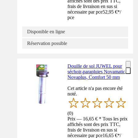
affichés sont des prix TTC,
frais de livraison en sus si
nécessaire par pce
52,95 €
*
/
pce
Disponible en ligne
Réservation possible
Douille de sol JUWEL pour
séchoir-parapluies Novamatic,
Novaplus, Comfort 50 mm
Cet article n'a pas encore été
noté.
(
0
)
Prix — 16,65 € * Tous les prix
affichés sont des prix TTC,
frais de livraison en sus si
nécessaire par pce
16,65 €
*
/