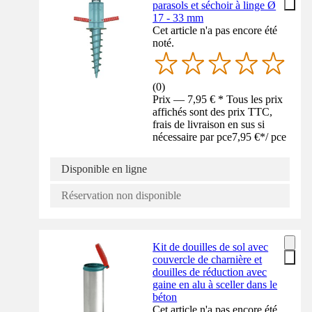
parasols et séchoir à linge Ø
17 - 33 mm
Cet article n'a pas encore été
noté.
(
0
)
Prix — 7,95 € * Tous les prix
affichés sont des prix TTC,
frais de livraison en sus si
nécessaire par pce
7,95 €
*
/
pce
Disponible en ligne
Réservation non disponible
Kit de douilles de sol avec
couvercle de charnière et
douilles de réduction avec
gaine en alu à sceller dans le
béton
Cet article n'a pas encore été