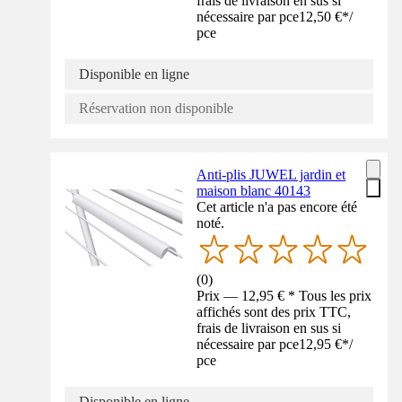
frais de livraison en sus si
nécessaire par pce
12,50 €
*
/
pce
Disponible en ligne
Réservation non disponible
Anti-plis JUWEL jardin et
maison blanc 40143
Cet article n'a pas encore été
noté.
(
0
)
Prix — 12,95 € * Tous les prix
affichés sont des prix TTC,
frais de livraison en sus si
nécessaire par pce
12,95 €
*
/
pce
Disponible en ligne