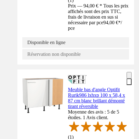
(
1
)
Prix — 94,00 € * Tous les prix
affichés sont des prix TTC,
frais de livraison en sus si
nécessaire par pce
94,00 €
*
/
pce
Disponible en ligne
Réservation non disponible
Meuble bas d'angle Optifit
Rurik986 lxhxp 100 x 58,4 x
87 cm blanc brillant démonté
tirant réversible
Moyenne des avis : 5 de 5
étoiles. 1 Avis client.
(
1
)