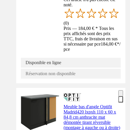
noté.
(
0
)
Prix — 184,00 € * Tous les
prix affichés sont des prix
TTC, frais de livraison en sus
si nécessaire par pce
184,00 €
*
/
pce
Disponible en ligne
Réservation non disponible
Meuble bas d'angle Optifit
Madrid420 lxpxh 110 x 60 x
84,8 cm anthracite mat
démontée tirant réversible
(montage à gauche ou à droite)