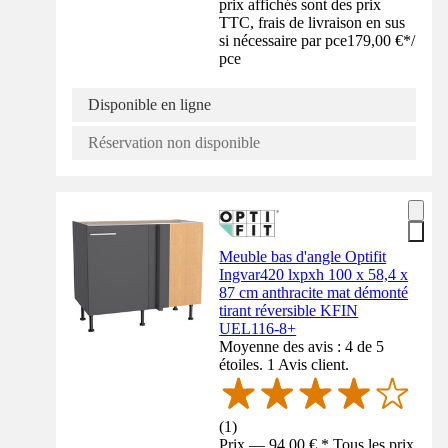
prix affichés sont des prix
TTC, frais de livraison en sus
si nécessaire par pce
179,00 €
*
/
pce
Disponible en ligne
Réservation non disponible
Meuble bas d'angle Optifit
Ingvar420 lxpxh 100 x 58,4 x
87 cm anthracite mat démonté
tirant réversible KFIN
UEL116-8+
Moyenne des avis : 4 de 5
étoiles. 1 Avis client.
(
1
)
Prix — 94,00 € * Tous les prix