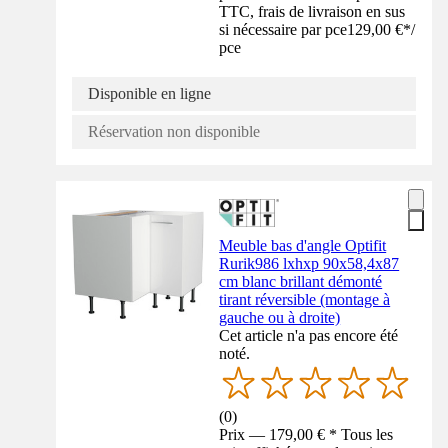
TTC, frais de livraison en sus
si nécessaire par pce
129,00 €
*
/
pce
Disponible en ligne
Réservation non disponible
Meuble bas d'angle Optifit
Rurik986 lxhxp 90x58,4x87
cm blanc brillant démonté
tirant réversible (montage à
gauche ou à droite)
Cet article n'a pas encore été
noté.
(
0
)
Prix — 179,00 € * Tous les