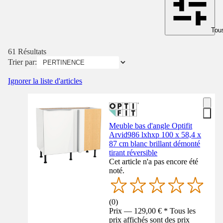
Tous
61 Résultats
Trier par:
Ignorer la liste d'articles
Meuble bas d'angle Optifit
Arvid986 lxhxp 100 x 58,4 x
87 cm blanc brillant démonté
tirant réversible
Cet article n'a pas encore été
noté.
(
0
)
Prix — 129,00 € * Tous les
prix affichés sont des prix