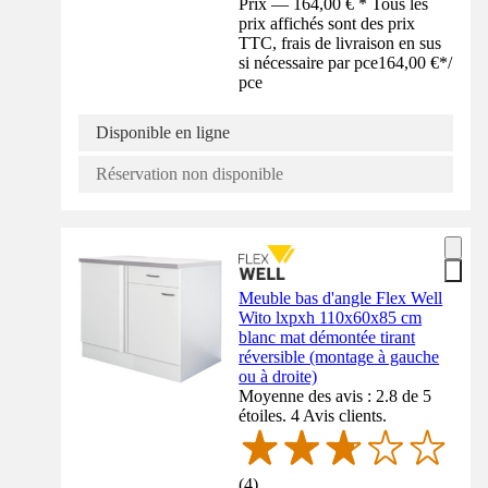
Prix — 164,00 € * Tous les
prix affichés sont des prix
TTC, frais de livraison en sus
si nécessaire par pce
164,00 €
*
/
pce
Disponible en ligne
Réservation non disponible
Meuble bas d'angle Flex Well
Wito lxpxh 110x60x85 cm
blanc mat démontée tirant
réversible (montage à gauche
ou à droite)
Moyenne des avis : 2.8 de 5
étoiles. 4 Avis clients.
(
4
)