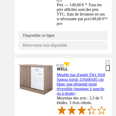
(
1
)
Prix — 149,00 € * Tous les
prix affichés sont des prix
TTC, frais de livraison en sus
si nécessaire par pce
149,00 €
*
/
pce
Disponible en ligne
Réservation non disponible
Meuble bas d'angle Flex Well
Samoa lxpxh 110x60x85 cm
blanc mat démonté tirant
réversible (montage à gauche
ou à droite)
Moyenne des avis : 3.3 de 5
étoiles. 3 Avis clients.