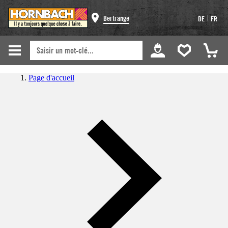
|
Bertrange
DE
FR
Page d'accueil