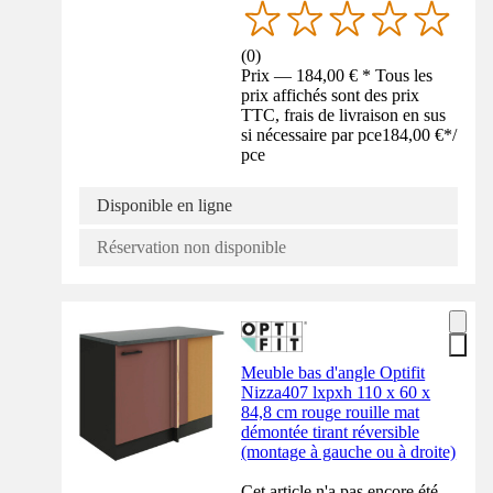
(
0
)
Prix — 184,00 € * Tous les
prix affichés sont des prix
TTC, frais de livraison en sus
si nécessaire par pce
184,00 €
*
/
pce
Disponible en ligne
Réservation non disponible
Meuble bas d'angle Optifit
Nizza407 lxpxh 110 x 60 x
84,8 cm rouge rouille mat
démontée tirant réversible
(montage à gauche ou à droite)
Cet article n'a pas encore été