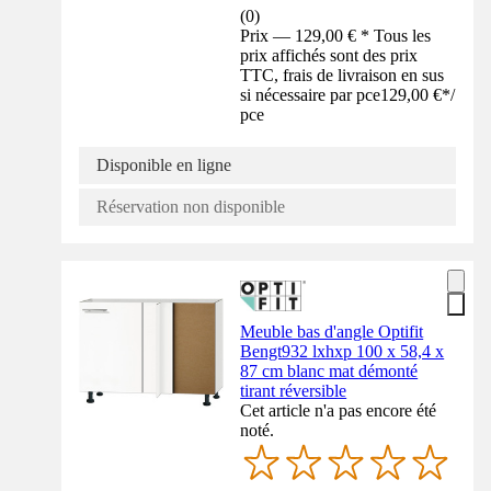
(
0
)
Prix — 129,00 € * Tous les
prix affichés sont des prix
TTC, frais de livraison en sus
si nécessaire par pce
129,00 €
*
/
pce
Disponible en ligne
Réservation non disponible
Meuble bas d'angle Optifit
Bengt932 lxhxp 100 x 58,4 x
87 cm blanc mat démonté
tirant réversible
Cet article n'a pas encore été
noté.