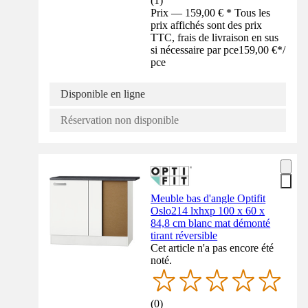
(
1
)
Prix — 159,00 € * Tous les
prix affichés sont des prix
TTC, frais de livraison en sus
si nécessaire par pce
159,00 €
*
/
pce
Disponible en ligne
Réservation non disponible
Meuble bas d'angle Optifit
Oslo214 lxhxp 100 x 60 x
84,8 cm blanc mat démonté
tirant réversible
Cet article n'a pas encore été
noté.
(
0
)