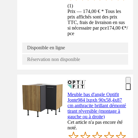
(
1
)
Prix — 174,00 € * Tous les
prix affichés sont des prix
TTC, frais de livraison en sus
si nécessaire par pce
174,00 €
*
/
pce
Disponible en ligne
Réservation non disponible
Meuble bas d'angle Optifit
Jonte984 lxpxh 90x58,4x87
cm anthracite brillant démonté
tirant réversible (montage à
gauche ou à droite)
Cet article n'a pas encore été
noté.