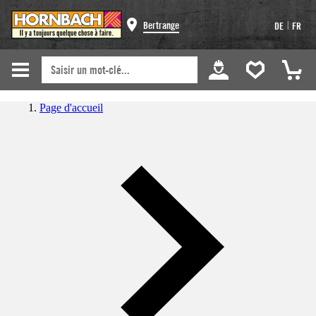
|
Bertrange
DE
FR
Page d'accueil